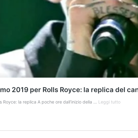
mo 2019 per Rolls Royce: la replica del ca
Achille
 Royce: la replica A poche ore dall’inizio della …
Leggi tutto
Lauro
accusat
di
plagio
a