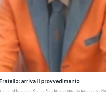
ratello: arriva il provvedimento
corrente richiamato dal Grande Fratello: ecco cosa sta succedendo Ne