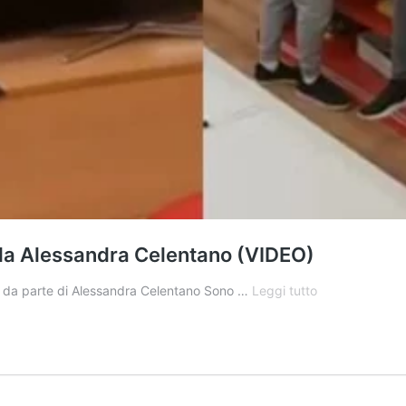
i da Alessandra Celentano (VIDEO)
Prime
ioni da parte di Alessandra Celentano Sono …
Leggi tutto
liti
ad
Amici
18
e
prime