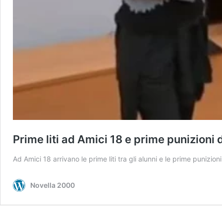
Prime liti ad Amici 18 e prime punizion
Ad Amici 18 arrivano le prime liti tra gli alunni e le prime puniz
Novella 2000