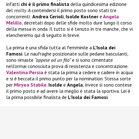
infatti
chi è il primo finalista
della quindicesima edizione
del
reality
. A contendersi il primo posto sono stati tre
concorrenti:
Andrea Cerioli
,
Isolde Kostner
e
Angela
Melillo
, decretati dopo delle sfide molto dure lungo il corso
della messa in onda. Il tutto si è tenuto in tre manche, che vi
elencheremo qui di seguito in breve.
La prima è una sfida tutta al femminile a
L’Isola dei
Famosi
. Le naufraghe posizionate sulle pedane basculanti,
sono rimaste
“appese ad un filo”
e si sono cimentate
nell’ormai conosciuta prova di resistenza e concentrazione.
Valentina Persia
è stata la prima a cedere e cadere in acqua
e si è beccata il primo punto per la nomination. Stessa sorte
per
Miryea Stabile
.
Isolde
e
Angela
, invece si sono contese
il primo posto e ad avere la meglio è stata la sportiva. Lei è
la prima possibile finalista de
L’Isola dei Famosi
.