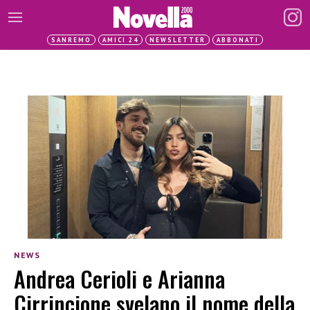
SANREMO
AMICI 24
NEWSLETTER
ABBONATI
NEWS
Andrea Cerioli e Arianna
Cirrincione svelano il nome della