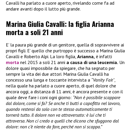
Cavalli ha parlato a cuore aperto, rivelando come fa ad
andare avanti dopo il lutto più grande.
Marina Giulia Cavalli: la figlia Arianna
morta a soli 21 anni
E’ la paura più grande di un genitore, quella di sopravvivere ai
propri figli. E’ quello che purtroppo è successo a Marina Giulia
Cavalli e Roberto Alpi. La loro figlia,
Arianna,
è infatti
morta
nel 2015 a soli 21 anni
a causa di una leucemia.
Un
dolore quasi impossibile da spiegare, che ha segnato per
sempre la vita dei due attori. Marina Giulia Cavalli ha
concesso una lunga e toccante intervista a
“Vanity Fai
r”,
nella quale ha parlato a cuore aperto, di quel dolore che
ancora oggi, a distanza di 11 anni, è ancora presente e con il
quale deve fare i coni ogni giorno:
“Non è possibile scappare
dal dolore, come si fa? Se anche ti butti a capofitto nel lavoro,
quando resterai da solo con te stesso automaticamente ti
tornerà tutto. Il dolore non va attraversato: è lui che ti
attraversa. Non ci credo a quelli che dicono che sfuggono dal
dolore: non c’è niente da fare, perché non si scappa.”