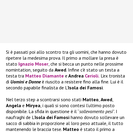
Si è passati poi allo scontro tra gli uomini, che hanno dovuto
ripetere la medesima prova. Il primo a mollare la presa è
stato
Ignazio Moser
, che si becca un punto nelle prossime
nomintation, seguito da
Awed
. Infine c’è stato un testa a
testa tra
Matteo Diamante
e
Andrea
Cerioli
.
L’ex tronista
di
Uomini e Donne
è riuscito a resistere fino alla fine. Lui è il
secondo papabile finalista de L’
Isola dei Famosi
.
Nel terzo step a scontrarsi sono stati
Matteo
,
Awed
,
Angela
e
Miryea
, i quali si sono contesi l’ultimo posto
disponibile. La sfida in questione è il “
sollevamento pesi
”. I
naufraghi de L’
Isola dei Famosi
hanno dovuto sollevare un
sacco di sabbia in proporzione al loro peso attuale, il tutto
mantenendo le braccia tese.
Matteo
è stato il primo a