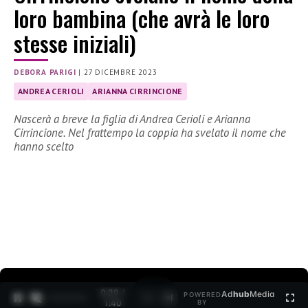
loro bambina (che avrà le loro
stesse iniziali)
DEBORA PARIGI
|
27 DICEMBRE 2023
ANDREA CERIOLI
ARIANNA CIRRINCIONE
Nascerà a breve la figlia di Andrea Cerioli e Arianna
Cirrincione. Nel frattempo la coppia ha svelato il nome che
hanno scelto
0:30 /
Ad
hub
Media
POWERED
1
/
2
1:40
BY