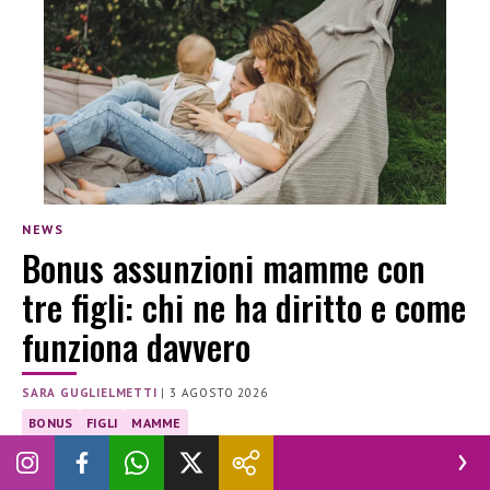
NEWS
Bonus assunzioni mamme con
tre figli: chi ne ha diritto e come
funziona davvero
SARA GUGLIELMETTI
|
3 AGOSTO 2026
BONUS
FIGLI
MAMME
Inps, al via il bonus assunzioni per le mamma con tre figli