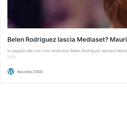
Belen Rodriguez lascia Mediaset? Mauriz
In seguito alle voci che vedevano Belen Rodriguez lasciare Med
Belen
tutto
Rodriguez
lascia
Novella 2000
Mediaset?
Maurizio
Costanzo
svela
la
verità