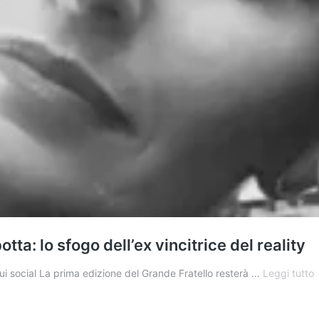
tta: lo sfogo dell’ex vincitrice del reality
C
ui social La prima edizione del Grande Fratello resterà …
Leggi tutto
P
e
d