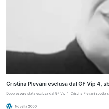
Cristina Plevani esclusa dal GF Vip 4, sbo
Dopo essere stata esclusa dal GF Vip 4, Cristina Plevani sbotta s
Novella 2000