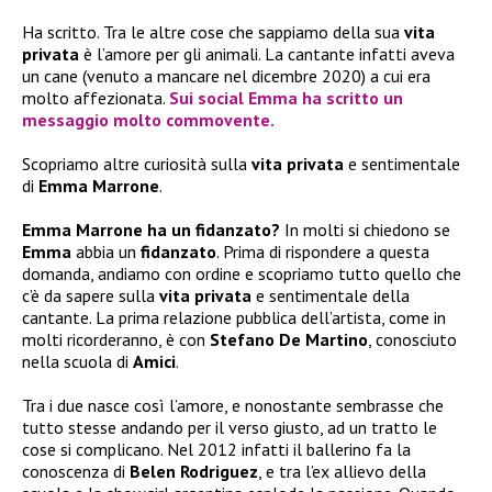
Ha scritto. Tra le altre cose che sappiamo della sua
vita
privata
è l’amore per gli animali. La cantante infatti aveva
un cane (venuto a mancare nel dicembre 2020) a cui era
molto affezionata.
Sui social
Emma
ha scritto un
messaggio molto commovente.
Scopriamo altre curiosità sulla
vita privata
e sentimentale
di
Emma Marrone
.
Emma Marrone ha un fidanzato?
In molti si chiedono se
Emma
abbia un
fidanzato
. Prima di rispondere a questa
domanda, andiamo con ordine e scopriamo tutto quello che
c’è da sapere sulla
vita privata
e sentimentale della
cantante. La prima relazione pubblica dell’artista, come in
molti ricorderanno, è con
Stefano De Martino
, conosciuto
nella scuola di
Amici
.
Tra i due nasce così l’amore, e nonostante sembrasse che
tutto stesse andando per il verso giusto, ad un tratto le
cose si complicano. Nel 2012 infatti il ballerino fa la
conoscenza di
Belen Rodriguez
, e tra l’ex allievo della