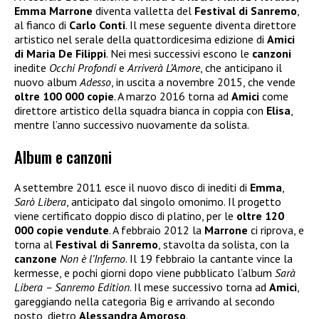
Emma Marrone
diventa valletta del
Festival di Sanremo
,
al fianco di
Carlo Conti
. Il mese seguente diventa direttore
artistico nel serale della quattordicesima edizione di
Amici
di Maria De Filippi
. Nei mesi successivi escono le
canzoni
inedite
Occhi Profondi
e
Arriverà L’Amore
, che anticipano il
nuovo album
Adesso
, in uscita a novembre 2015, che vende
oltre 100 000 copie
. A marzo 2016 torna ad
Amici
come
direttore artistico della squadra bianca in coppia con
Elisa
,
mentre l’anno successivo nuovamente da solista.
Album e canzoni
A settembre 2011 esce il nuovo disco di inediti di
Emma
,
Sarò Libera
, anticipato dal singolo omonimo. Il progetto
viene certificato doppio disco di platino, per le
oltre 120
000 copie vendute
. A febbraio 2012 la
Marrone
ci riprova, e
torna al
Festival di Sanremo
, stavolta da solista, con la
canzone
Non è l’Inferno
. Il 19 febbraio la cantante vince la
kermesse, e pochi giorni dopo viene pubblicato l’album
Sarà
Libera – Sanremo Edition
. Il mese successivo torna ad
Amici
,
gareggiando nella categoria Big e arrivando al secondo
posto, dietro
Alessandra Amoroso
.