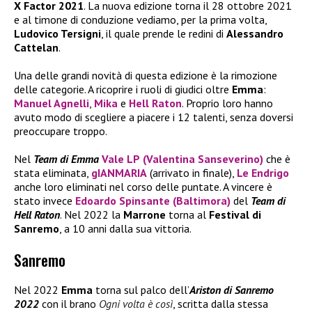
X Factor 2021
. La nuova edizione torna il 28 ottobre 2021
e al timone di conduzione vediamo, per la prima volta,
Ludovico Tersigni
, il quale prende le redini di
Alessandro
Cattelan
.
Una delle grandi novità di questa edizione è la rimozione
delle categorie. A ricoprire i ruoli di giudici oltre
Emma
:
Manuel Agnelli
,
Mika
e
Hell Raton
. Proprio loro hanno
avuto modo di scegliere a piacere i 12 talenti, senza doversi
preoccupare troppo.
Nel
Team di Emma
Vale LP
(
Valentina Sanseverino
)
che è
stata eliminata,
gIANMARIA
(arrivato in finale),
Le Endrigo
anche loro eliminati nel corso delle puntate. A vincere è
stato invece
Edoardo Spinsante (Baltimora)
del
Team di
Hell Raton
. Nel 2022 la
Marrone
torna al
Festival di
Sanremo
, a 10 anni dalla sua vittoria.
Sanremo
Nel 2022
Emma
torna sul palco dell’
Ariston di Sanremo
2022
con il brano
Ogni volta è così
, scritta dalla stessa