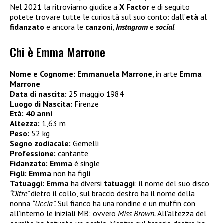
Nel 2021 la ritroviamo giudice a
X Factor
e di seguito
potete trovare tutte le curiosità sul suo conto: dall’
età
al
fidanzato
e ancora le
canzoni
,
Instagram
e
social
.
Chi è Emma Marrone
Nome e Cognome:
Emmanuela Marrone
, in arte
Emma
Marrone
Data di nascita:
25 maggio 1984
Luogo di Nascita:
Firenze
Età:
40 anni
Altezza:
1,63 m
Peso:
52 kg
Segno zodiacale:
Gemelli
Professione:
cantante
Fidanzato:
Emma
è single
Figli:
Emma
non ha figli
Tatuaggi:
Emma
ha diversi
tatuaggi
: il nome del suo disco
“Oltre”
dietro il collo, sul braccio destro ha il nome della
nonna
“Uccia”.
Sul fianco ha una rondine e un muffin con
all’interno le iniziali MB: ovvero
Miss Brown.
All’altezza del