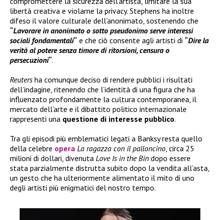
compromettere la sicurezza dell’artista, limitare la sua
libertà creativa e violarne la privacy. Stephens ha inoltre
difeso il valore culturale dell’anonimato, sostenendo che
“
Lavorare in anonimato o sotto pseudonimo serve interessi
sociali fondamentali
“
e che ciò consente agli artisti di
“
Dire la
verità al potere senza timore di ritorsioni, censura o
persecuzioni
“
.
Reuters
ha comunque deciso di rendere pubblici i risultati
dell’indagine, ritenendo che l’identità di una figura che ha
influenzato profondamente la cultura contemporanea, il
mercato dell’arte e il dibattito politico internazionale
rappresenti una
questione di interesse pubblico
.
Tra gli episodi più emblematici legati a Banksy resta quello
della celebre
opera
La ragazza con il palloncino
, circa 25
milioni di dollari, divenuta
Love Is in the Bin
dopo essere
stata parzialmente distrutta subito dopo la vendita all’asta,
un gesto che ha ulteriormente alimentato il mito di uno
degli artisti più enigmatici del nostro tempo.