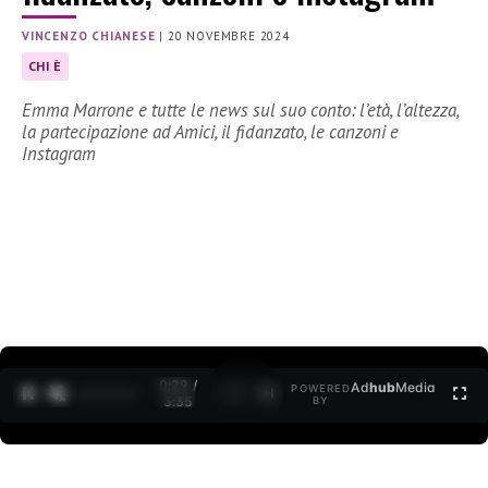
VINCENZO CHIANESE
|
20 NOVEMBRE 2024
CHI È
Emma Marrone e tutte le news sul suo conto: l’età, l’altezza,
la partecipazione ad Amici, il fidanzato, le canzoni e
Instagram
0:30 /
Ad
hub
Media
POWERED
1
/
2
3:35
BY