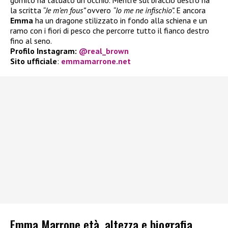
gomito ha tatuato un occhio. Mentre sul braccio destro ha
la scritta
“Je m’en fous”
ovvero
“Io me ne infischio”.
E ancora
Emma
ha un dragone stilizzato in fondo alla schiena e un
ramo con i fiori di pesco che percorre tutto il fianco destro
fino al seno.
Profilo Instagram:
@real_brown
Sito ufficiale
:
emmamarrone.net
Emma Marrone età, altezza e biografia