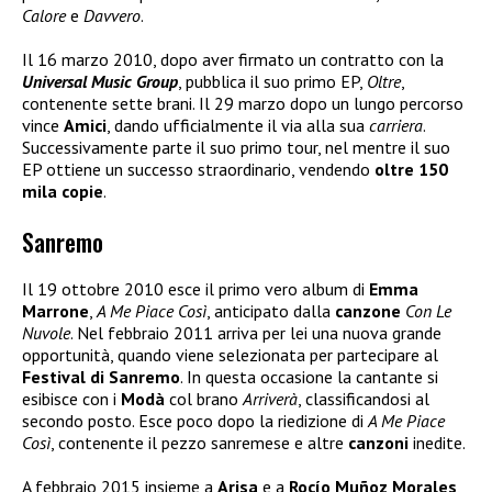
Calore
e
Davvero
.
Il 16 marzo 2010, dopo aver firmato un contratto con la
Universal Music Group
, pubblica il suo primo EP,
Oltre
,
contenente sette brani. Il 29 marzo dopo un lungo percorso
vince
Amici
, dando ufficialmente il via alla sua
carriera
.
Successivamente parte il suo primo tour, nel mentre il suo
EP ottiene un successo straordinario, vendendo
oltre 150
mila copie
.
Sanremo
Il 19 ottobre 2010 esce il primo vero album di
Emma
Marrone
,
A Me Piace Così
, anticipato dalla
canzone
Con Le
Nuvole
. Nel febbraio 2011 arriva per lei una nuova grande
opportunità, quando viene selezionata per partecipare al
Festival di Sanremo
. In questa occasione la cantante si
esibisce con i
Modà
col brano
Arriverà
, classificandosi al
secondo posto. Esce poco dopo la riedizione di
A Me Piace
Così
, contenente il pezzo sanremese e altre
canzoni
inedite.
A febbraio 2015 insieme a
Arisa
e a
Rocío Muñoz Morales
,