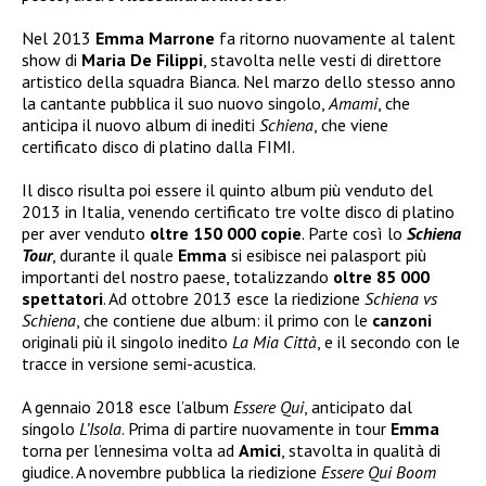
Nel 2013
Emma Marrone
fa ritorno nuovamente al talent
show di
Maria De Filippi
, stavolta nelle vesti di direttore
artistico della squadra Bianca. Nel marzo dello stesso anno
la cantante pubblica il suo nuovo singolo,
Amami
, che
anticipa il nuovo album di inediti
Schiena
, che viene
certificato disco di platino dalla FIMI.
Il disco risulta poi essere il quinto album più venduto del
2013 in Italia, venendo certificato tre volte disco di platino
per aver venduto
oltre 150 000 copie
. Parte così lo
Schiena
Tour
, durante il quale
Emma
si esibisce nei palasport più
importanti del nostro paese, totalizzando
oltre 85 000
spettatori
. Ad ottobre 2013 esce la riedizione
Schiena vs
Schiena
, che contiene due album: il primo con le
canzoni
originali più il singolo inedito
La Mia Città
, e il secondo con le
tracce in versione semi-acustica.
A gennaio 2018 esce l’album
Essere Qui
, anticipato dal
singolo
L’Isola
. Prima di partire nuovamente in tour
Emma
torna per l’ennesima volta ad
Amici
, stavolta in qualità di
giudice. A novembre pubblica la riedizione
Essere Qui Boom