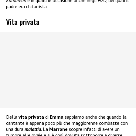
Karadreon
e in qualche occasione anche negli
H2O
, dei quali il
padre era chitarrista.
Vita privata
Della
vita privata
di
Emma
sappiamo anche che quando la
cantante è appena poco più che maggiorenne combatte con
una dura
malattia
. La
Marrone
scopre infatti di avere un
tumore alle ovaie e si è così dovuta sottoporre a diverse