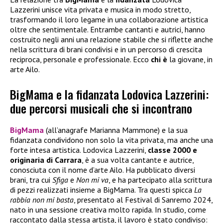
Lazzerini unisce vita privata e musica in modo stretto,
trasformando il loro legame in una collaborazione artistica
oltre che sentimentale. Entrambe cantanti e autrici, hanno
costruito negli anni una relazione stabile che si riflette anche
nella scrittura di brani condivisi e in un percorso di crescita
reciproca, personale e professionale. Ecco
chi è
la giovane, in
arte Ailo.
BigMama e la fidanzata Lodovica Lazzerini:
due percorsi musicali che si incontrano
BigMama
(all’anagrafe Marianna Mammone) e la sua
fidanzata condividono non solo la vita privata, ma anche una
forte intesa artistica. Lodovica Lazzerini,
classe 2000 e
originaria di Carrara
, è a sua volta cantante e autrice,
conosciuta con il nome d’arte Ailo. Ha pubblicato diversi
brani, tra cui
Sfiga
e
Non mi va
, e ha partecipato alla scrittura
di pezzi realizzati insieme a BigMama. Tra questi spicca
La
rabbia non mi basta
, presentato al Festival di Sanremo 2024,
nato in una sessione creativa molto rapida. In studio, come
raccontato dalla stessa artista, il lavoro è stato condiviso: