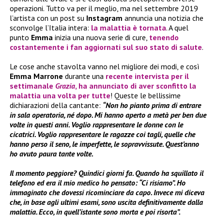
operazioni. Tutto va per il meglio, ma nel settembre 2019
l’artista con un post su
Instagram
annuncia una notizia che
sconvolge l’Italia intera:
la malattia è tornata
. A quel
punto
Emma
inizia una nuova serie di cure,
tenendo
costantemente i fan aggiornati sul suo stato di salute
.
Le cose anche stavolta vanno nel migliore dei modi, e così
Emma Marrone
durante una
recente intervista per il
settimanale
Grazia
, ha annunciato di
aver sconfitto la
malattia una volta per tutte
! Queste le bellissime
dichiarazioni della cantante:
“Non ho pianto prima di entrare
in sala operatoria, né dopo. Mi hanno aperto a metà per ben due
volte in questi anni. Voglio rappresentare le donne con le
cicatrici. Voglio rappresentare le ragazze coi tagli, quelle che
hanno perso il seno, le imperfette, le sopravvissute. Quest’anno
ho avuto paura tante volte.
Il momento peggiore? Quindici giorni fa. Quando ha squillato il
telefono ed era il mio medico ho pensato: “Ci risiamo”. Ho
immaginato che dovessi ricominciare da capo. Invece mi diceva
che, in base agli ultimi esami, sono uscita definitivamente dalla
malattia. Ecco, in quell’istante sono morta e poi risorta”.