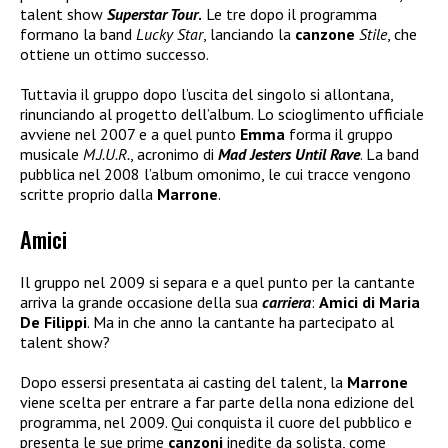
talent show
Superstar Tour
.
Le tre dopo il programma
formano la band
Lucky Star
, lanciando la
canzone
Stile
, che
ottiene un ottimo successo.
Tuttavia il gruppo dopo l’uscita del singolo si allontana,
rinunciando al progetto dell’album. Lo scioglimento ufficiale
avviene nel 2007 e a quel punto
Emma
forma il gruppo
musicale
M.J.U.R.
, acronimo di
Mad Jesters Until Rave
. La band
pubblica nel 2008 l’album omonimo, le cui tracce vengono
scritte proprio dalla
Marrone
.
Amici
Il gruppo nel 2009 si separa e a quel punto per la cantante
arriva la grande occasione della sua
carriera
:
Amici di Maria
De Filippi
. Ma in che anno la cantante ha partecipato al
talent show?
Dopo essersi presentata ai casting del talent, la
Marrone
viene scelta per entrare a far parte della nona edizione del
programma, nel 2009. Qui conquista il cuore del pubblico e
presenta le sue prime
canzoni
inedite da solista, come