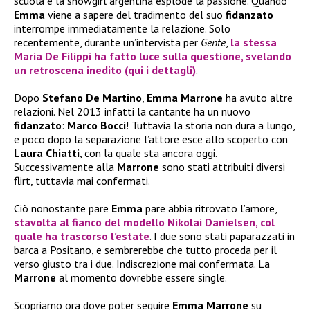
scuola e la showgirl argentina esplode la passione. Quando
Emma
viene a sapere del tradimento del suo
fidanzato
interrompe immediatamente la relazione. Solo
recentemente, durante un’intervista per
Gente
,
la stessa
Maria De Filippi
ha fatto luce sulla questione, svelando
un retroscena inedito (qui i dettagli)
.
Dopo
Stefano De Martino
,
Emma Marrone
ha avuto altre
relazioni. Nel 2013 infatti la cantante ha un nuovo
fidanzato
:
Marco Bocci
! Tuttavia la storia non dura a lungo,
e poco dopo la separazione l’attore esce allo scoperto con
Laura Chiatti
, con la quale sta ancora oggi.
Successivamente alla
Marrone
sono stati attribuiti diversi
flirt, tuttavia mai confermati.
Ciò nonostante pare
Emma
pare abbia ritrovato l’amore,
stavolta al fianco del modello
Nikolai Danielsen
, col
quale ha trascorso l’estate
. I due sono stati paparazzati in
barca a Positano, e sembrerebbe che tutto proceda per il
verso giusto tra i due. Indiscrezione mai confermata. La
Marrone
al momento dovrebbe essere single.
Scopriamo ora dove poter seguire
Emma Marrone
su