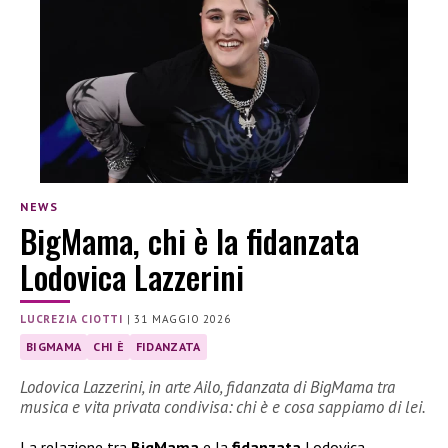
NEWS
BigMama, chi è la fidanzata
Lodovica Lazzerini
LUCREZIA CIOTTI
|
31 MAGGIO 2026
BIGMAMA
CHI È
FIDANZATA
Lodovica Lazzerini, in arte Ailo, fidanzata di BigMama tra
musica e vita privata condivisa: chi è e cosa sappiamo di lei.
La relazione tra
BigMama
e la
fidanzata
Lodovica