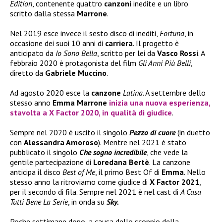
Edition
, contenente quattro
canzoni
inedite e un libro
scritto dalla stessa
Marrone
.
Nel 2019 esce invece il sesto disco di inediti,
Fortuna
, in
occasione dei suoi 10 anni di
carriera
. Il progetto è
anticipato da
Io Sono Bella
, scritto per lei da
Vasco Rossi
. A
febbraio 2020 è protagonista del film
Gli Anni Più Belli
,
diretto da
Gabriele Muccino
.
Ad agosto 2020 esce la
canzone
Latina
. A settembre dello
stesso anno
Emma Marrone
inizia una nuova esperienza,
stavolta a
X Factor 2020
, in qualità di giudice
.
Sempre nel 2020 è uscito il singolo
Pezzo di cuore
(in duetto
con
Alessandra Amoroso
). Mentre nel 2021 è stato
pubblicato il singolo
Che sogno incredibile
, che vede la
gentile partecipazione di
Loredana Bertè
. La canzone
anticipa il disco
Best of Me
, il primo Best Of di
Emma
. Nello
stesso anno la ritroviamo come giudice di
X Factor 2021
,
per il secondo di fila. Sempre nel 2021 è nel cast di
A Casa
Tutti Bene La Serie
, in onda su
Sky.
Poche settimane dopo, a causa dello scoppio della