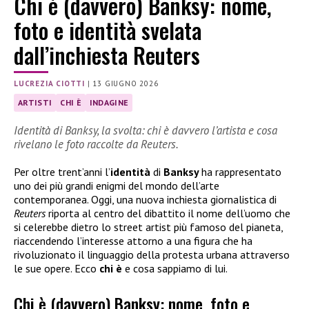
Chi è (davvero) Banksy: nome,
foto e identità svelata
dall’inchiesta Reuters
LUCREZIA CIOTTI
|
13 GIUGNO 2026
ARTISTI
CHI È
INDAGINE
Identità di Banksy, la svolta: chi è davvero l’artista e cosa
rivelano le foto raccolte da Reuters.
Per oltre trent’anni l’
identità
di
Banksy
ha rappresentato
uno dei più grandi enigmi del mondo dell’arte
contemporanea. Oggi, una nuova inchiesta giornalistica di
Reuters
riporta al centro del dibattito il nome dell’uomo che
si celerebbe dietro lo street artist più famoso del pianeta,
riaccendendo l’interesse attorno a una figura che ha
rivoluzionato il linguaggio della protesta urbana attraverso
le sue opere. Ecco
chi è
e cosa sappiamo di lui.
Chi è (davvero) Banksy: nome, foto e