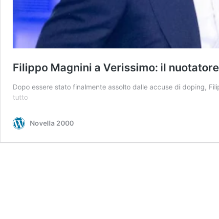
Filippo Magnini a Verissimo: il nuotator
Dopo essere stato finalmente assolto dalle accuse di doping, Fi
Filippo
tutto
Magnini
a
Novella 2000
Verissimo:
il
nuotatore
assolto
dalla
accuse
di
doping