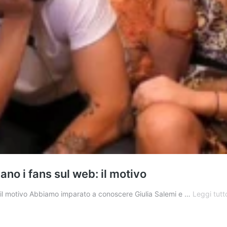
no i fans sul web: il motivo
 il motivo Abbiamo imparato a conoscere Giulia Salemi e …
Leggi tutt