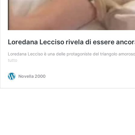
Loredana Lecciso rivela di essere anco
Loredana Lecciso è una delle protagoniste del triangolo amoroso
Loredana
tutto
Lecciso
rivela
Novella 2000
di
essere
ancora
innamorata
del
cantante
Al
Bano