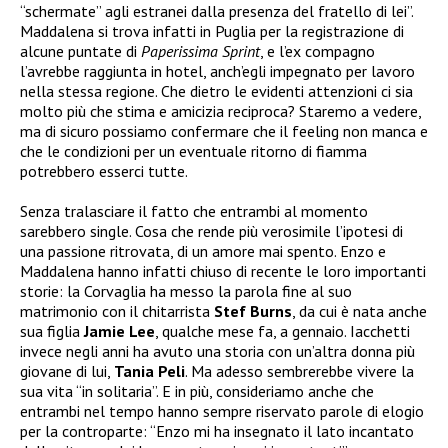
“schermate” agli estranei dalla presenza del fratello di lei”.
Maddalena si trova infatti in Puglia per la registrazione di
alcune puntate di
Paperissima Sprint
, e l’ex compagno
l’avrebbe raggiunta in hotel, anch’egli impegnato per lavoro
nella stessa regione. Che dietro le evidenti attenzioni ci sia
molto più che stima e amicizia reciproca? Staremo a vedere,
ma di sicuro possiamo confermare che il feeling non manca e
che le condizioni per un eventuale ritorno di fiamma
potrebbero esserci tutte.
Senza tralasciare il fatto che entrambi al momento
sarebbero single. Cosa che rende più verosimile l’ipotesi di
una passione ritrovata, di un amore mai spento. Enzo e
Maddalena hanno infatti chiuso di recente le loro importanti
storie: la Corvaglia ha messo la parola fine al suo
matrimonio con il chitarrista
Stef Burns
, da cui è nata anche
sua figlia
Jamie Lee
, qualche mese fa, a gennaio. Iacchetti
invece negli anni ha avuto una storia con un’altra donna più
giovane di lui,
Tania Peli
. Ma adesso sembrerebbe vivere la
sua vita “in solitaria”. E in più, consideriamo anche che
entrambi nel tempo hanno sempre riservato parole di elogio
per la controparte: “Enzo mi ha insegnato il lato incantato