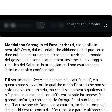
0:27 /
Ad
hub
Media
POWERED
1
/
2
3:35
BY
Maddalena Corvaglia
ed
Enzo Iacchetti
, cosa bolle in
pentola? Certo, dal materiale che abbiamo non si può certo
dare nulla per sicuro, ma qualcosa ha stuzzicato il mondo
del gossip: i due sono stati pizzicati insieme in un villaggio
turistico del Salento, in atteggiamenti non esattamente
intimi ma molto confidenziali.
È il settimanale
Gente
a pubblicare gli scatti “rubati”, e a
quanto pare si avvalora in qualche modo l’ipotesi che non sia
solo una vecchia amicizia, ma che si sia ritrovato qualcosa in
più, perso in questi anni con differenti strade intraprese. Sul
giornale infatti, a corredo delle fotografie, si può leggere
che “L’attrazione c’è. Dopo tanta cautela, Iacchetti rompe gli
indugi: chi c’era racconta di affettuosità e parole all’orecchio,