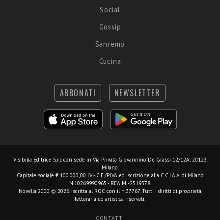
Social
Gossip
Sanremo
Cucina
ABBONATI
NEWSLETTER
Visibilia Editrice S.r.l.
con sede in Via Privata Giovannino De Grassi 12/12A, 20123
Milano.
Capitale sociale € 100.000,00 I.V. - C.F./P.IVA ed iscrizione alla C.C.I.A.A. di Milano
N.10269990965 - REA MI-2519578.
Novella 2000 © 2026. Iscritta al ROC con il n.37767. Tutti i diritti di proprietà
letteraria ed artistica riservati.
CONTATTI