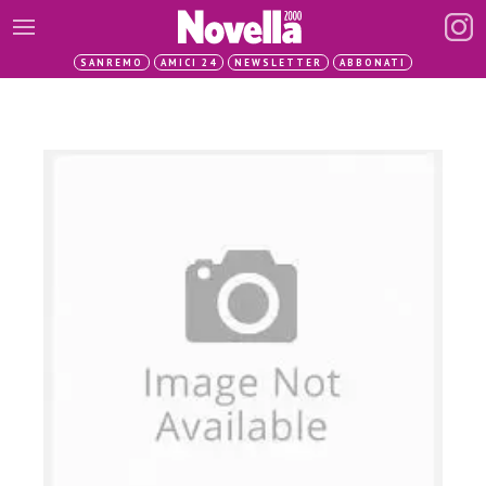
SANREMO
AMICI 24
NEWSLETTER
ABBONATI