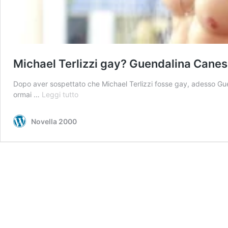
Michael Terlizzi gay? Guendalina Caness
Dopo aver sospettato che Michael Terlizzi fosse gay, adesso Gue
Michael
ormai …
Leggi tutto
Terlizzi
gay?
Novella 2000
Guendalina
Canessa
svela
alcuni
dettagli