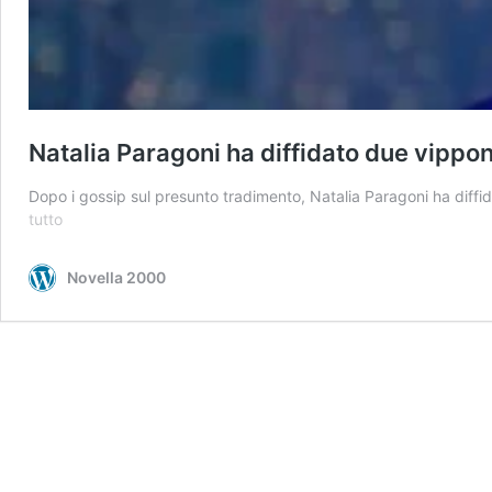
Natalia Paragoni ha diffidato due vippon
Dopo i gossip sul presunto tradimento, Natalia Paragoni ha diffi
Natalia
tutto
Paragoni
ha
Novella 2000
diffidato
due
vipponi?
Le
parole
di
Sonia
Lorenzini