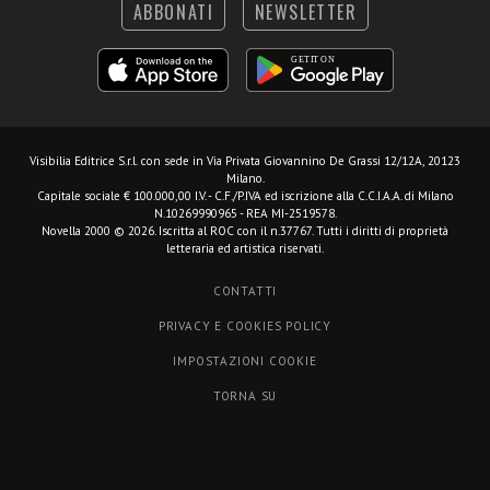
ABBONATI
NEWSLETTER
Visibilia Editrice S.r.l.
con sede in Via Privata Giovannino De Grassi 12/12A, 20123
Milano.
Capitale sociale € 100.000,00 I.V. - C.F./P.IVA ed iscrizione alla C.C.I.A.A. di Milano
N.10269990965 - REA MI-2519578.
Novella 2000 © 2026. Iscritta al ROC con il n.37767. Tutti i diritti di proprietà
letteraria ed artistica riservati.
CONTATTI
PRIVACY E COOKIES POLICY
IMPOSTAZIONI COOKIE
TORNA SU