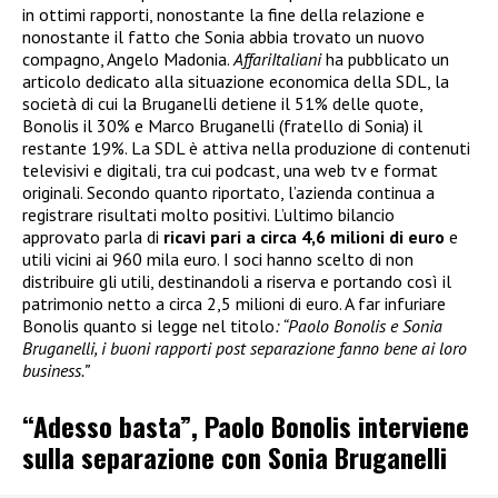
in ottimi rapporti, nonostante la fine della relazione e
nonostante il fatto che Sonia abbia trovato un nuovo
compagno, Angelo Madonia.
AffariItaliani
ha pubblicato un
articolo dedicato alla situazione economica della SDL, la
società di cui la Bruganelli detiene il 51% delle quote,
Bonolis il 30% e Marco Bruganelli (fratello di Sonia) il
restante 19%. La SDL è attiva nella produzione di contenuti
televisivi e digitali, tra cui podcast, una web tv e format
originali. Secondo quanto riportato, l’azienda continua a
registrare risultati molto positivi. L’ultimo bilancio
approvato parla di
ricavi pari a circa 4,6 milioni di euro
e
utili vicini ai 960 mila euro. I soci hanno scelto di non
distribuire gli utili, destinandoli a riserva e portando così il
patrimonio netto a circa 2,5 milioni di euro. A far infuriare
Bonolis quanto si legge nel titolo
: “Paolo Bonolis e Sonia
Bruganelli, i buoni rapporti post separazione fanno bene ai loro
business.”
“Adesso basta”, Paolo Bonolis interviene
sulla separazione con Sonia Bruganelli