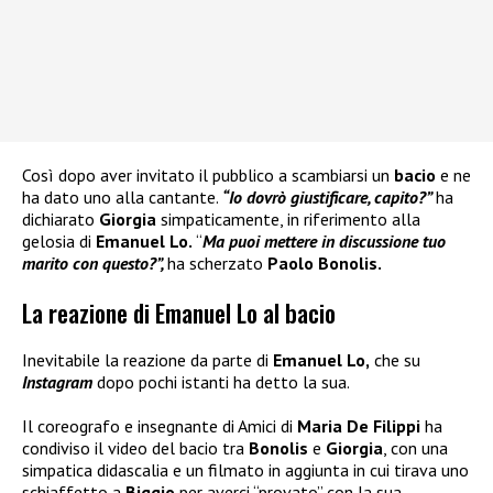
Così dopo aver invitato il pubblico a scambiarsi un
bacio
e ne
ha dato uno alla cantante.
“Io dovrò giustificare, capito?”
ha
dichiarato
Giorgia
simpaticamente, in riferimento alla
gelosia di
Emanuel Lo.
“
Ma puoi mettere in discussione tuo
marito con questo?”,
ha scherzato
Paolo Bonolis.
La reazione di Emanuel Lo al bacio
Inevitabile la reazione da parte di
Emanuel Lo,
che su
Instagram
dopo pochi istanti ha detto la sua.
Il coreografo e insegnante di Amici di
Maria De Filippi
ha
condiviso il video del bacio tra
Bonolis
e
Giorgia
, con una
simpatica didascalia e un filmato in aggiunta in cui tirava uno
schiaffetto a
Biggio
per averci “provato” con la sua