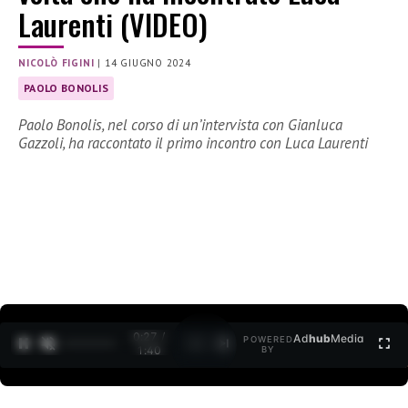
Laurenti (VIDEO)
NICOLÒ FIGINI
|
14 GIUGNO 2024
PAOLO BONOLIS
Paolo Bonolis, nel corso di un’intervista con Gianluca
Gazzoli, ha raccontato il primo incontro con Luca Laurenti
0:29 /
Ad
hub
Media
POWERED
1
/
2
1:40
BY