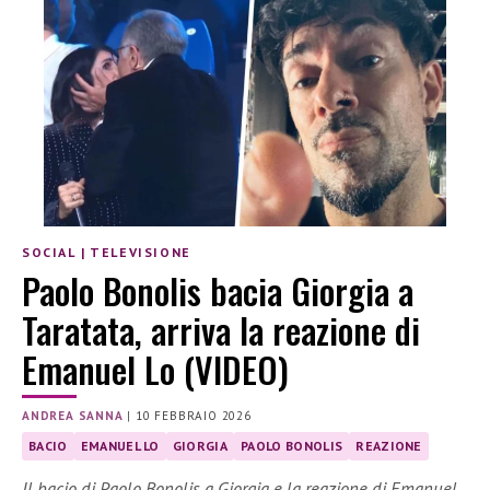
SOCIAL
|
TELEVISIONE
Paolo Bonolis bacia Giorgia a
Taratata, arriva la reazione di
Emanuel Lo (VIDEO)
ANDREA SANNA
|
10 FEBBRAIO 2026
BACIO
EMANUEL LO
GIORGIA
PAOLO BONOLIS
REAZIONE
Il bacio di Paolo Bonolis a Giorgia e la reazione di Emanuel