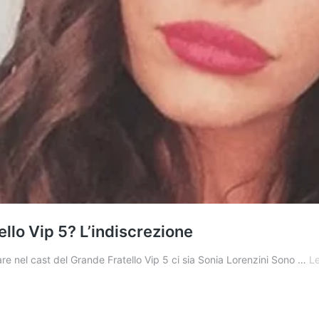
ello Vip 5? L’indiscrezione
e nel cast del Grande Fratello Vip 5 ci sia Sonia Lorenzini Sono …
Le