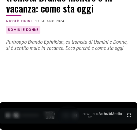
vacanza: come sta oggi
NICOLÒ FIGINI
|
12 GIUGNO 2024
UOMINI E DONNE
Purtroppo Brando Ephrikian, ex tronista di Uomini e Donne,
si è sentito male in vacanza. Ecco perché e come sta oggi
0:30 /
Ad
hub
Media
POWERED
1
/
2
3:35
BY