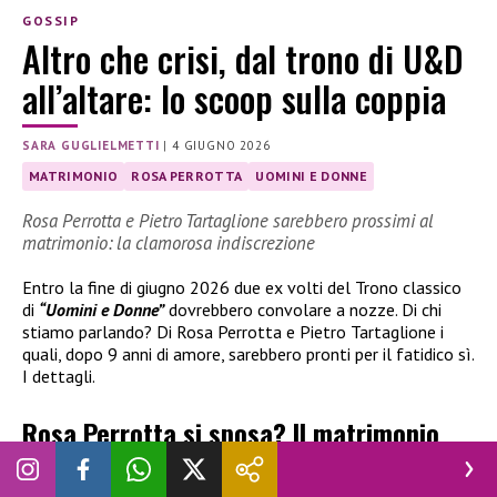
GOSSIP
Altro che crisi, dal trono di U&D
all’altare: lo scoop sulla coppia
SARA GUGLIELMETTI
|
4 GIUGNO 2026
MATRIMONIO
ROSA PERROTTA
UOMINI E DONNE
Rosa Perrotta e Pietro Tartaglione sarebbero prossimi al
matrimonio: la clamorosa indiscrezione
Entro la fine di giugno 2026 due ex volti del Trono classico
di
“Uomini e Donne”
dovrebbero convolare a nozze. Di chi
stiamo parlando? Di Rosa Perrotta e Pietro Tartaglione i
quali, dopo 9 anni di amore, sarebbero pronti per il fatidico sì.
I dettagli.
Rosa Perrotta si sposa? Il matrimonio
con Pietro dopo 9 anni