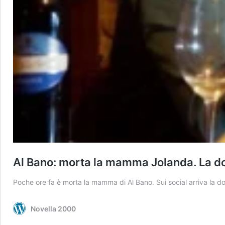
Al Bano: morta la mamma Jolanda. La dol
Poche ore fa è morta la mamma di Al Bano. Sui social arriva la dol
Novella 2000