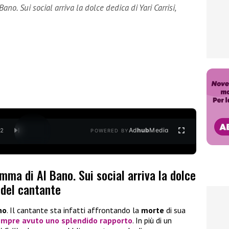
o. Sui social arriva la dolce dedica di Yari Carrisi,
Ad
hub
Media
/
2
POWERED BY
ma di Al Bano. Sui social arriva la dolce
o del cantante
no
. Il cantante sta infatti affrontando la
morte
di sua
empre avuto uno splendido rapporto
. In più di un