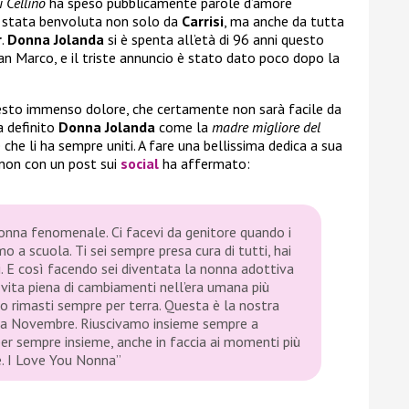
 Cellino
ha speso pubblicamente parole d’amore
è stata benvoluta non solo da
Carrisi
, ma anche da tutta
r
.
Donna Jolanda
si è spenta all’età di 96 anni questo
San Marco, e il triste annuncio è stato dato poco dopo la
uesto immenso dolore, che certamente non sarà facile da
a definito
Donna Jolanda
come la
madre migliore del
e che li ha sempre uniti. A fare una bellissima dedica a sua
 non con un post sui
social
ha affermato:
onna fenomenale. Ci facevi da genitore quando i
 a scuola. Ti sei sempre presa cura di tutti, hai
. E così facendo sei diventata la nonna adottiva
a vita piena di cambiamenti nell’era umana più
no rimasti sempre per terra. Questa è la nostra
a a Novembre. Riuscivamo insieme sempre a
per sempre insieme, anche in faccia ai momenti più
re. I Love You Nonna”