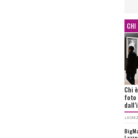
CHI
Chi 
foto
dall
LUCREZ
BigMa
Lazze