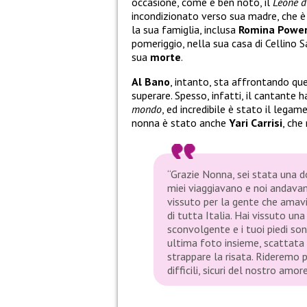
occasione, come è ben noto, il
Leone di
incondizionato verso sua madre, che 
la sua famiglia, inclusa
Romina Powe
pomeriggio, nella sua casa di Cellino 
sua
morte
.
Al Bano
, intanto, sta affrontando q
superare. Spesso, infatti, il cantante h
mondo
, ed incredibile è stato il legam
nonna è stato anche
Yari Carrisi
, che
“Grazie Nonna, sei stata una d
miei viaggiavano e noi andavamo
vissuto per la gente che amavi
di tutta Italia. Hai vissuto un
sconvolgente e i tuoi piedi so
ultima foto insieme, scattat
strappare la risata. Rideremo 
difficili, sicuri del nostro amo