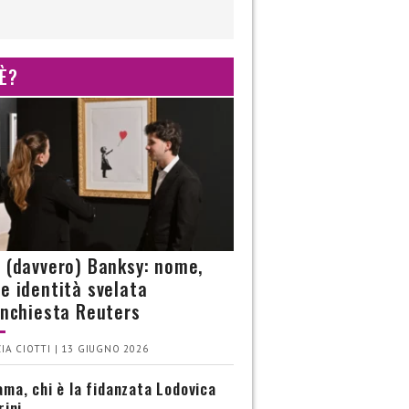
 È?
è (davvero) Banksy: nome,
 e identità svelata
’inchiesta Reuters
IA CIOTTI | 13 GIUGNO 2026
ma, chi è la fidanzata Lodovica
rini