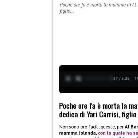
Poche ore fa è morta la mamma di Al Ban
figlio…
0:28 / 3:35
1
Poche ore fa è morta la mam
dedica di Yari Carrisi, figli
Non sono ore facili, queste, per
Al Ba
mamma Jolanda
,
con la quale ha s