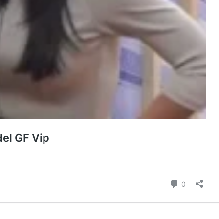
del GF Vip
Commenti
0
to: