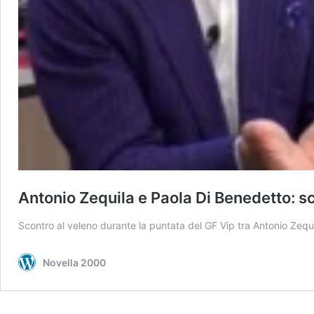
Antonio Zequila e Paola Di Benedetto: s
Scontro al veleno durante la puntata del GF Vip tra Antonio Zeq
Novella 2000