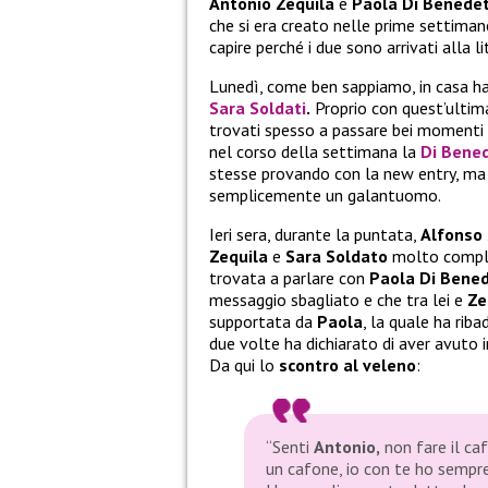
Antonio Zequila
e
Paola Di Benede
che si era creato nelle prime settima
capire perché i due sono arrivati alla li
Lunedì, come ben sappiamo, in casa han
Sara Soldati
.
Proprio con quest’ulti
trovati spesso a passare bei momenti ne
nel corso della settimana la
Di Bene
stesse provando con la new entry, ma
semplicemente un galantuomo.
Ieri sera, durante la puntata,
Alfonso 
Zequila
e
Sara Soldato
molto complici
trovata a parlare con
Paola Di Bene
messaggio sbagliato e che tra lei e
Ze
supportata da
Paola
, la quale ha rib
due volte ha dichiarato di aver avuto 
Da qui lo
scontro al veleno
:
“
Senti
Antonio,
non fare il caf
un cafone, io con te ho sempre