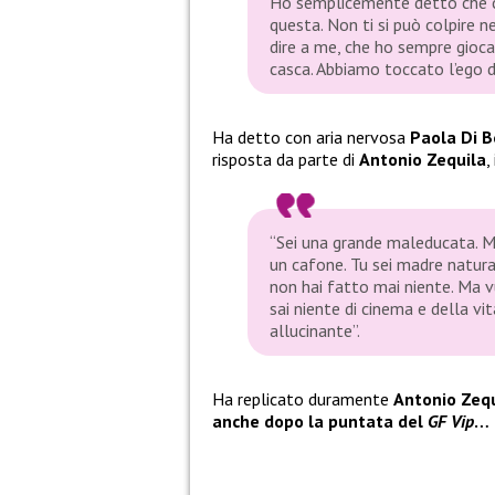
Ho semplicemente detto che ci 
questa
.
Non ti si può colpire ne
dire a me, che ho sempre gioca
casca. Abbiamo toccato l’ego 
Ha detto con aria nervosa
Paola Di 
risposta da parte di
Antonio Zequila
,
“
Sei una grande maleducata. M
un cafone. Tu sei madre natura 
non hai fatto mai niente. Ma v
sai niente di cinema e della vit
allucinante”
.
Ha replicato duramente
Antonio Zequ
anche dopo la puntata del
GF Vip
…