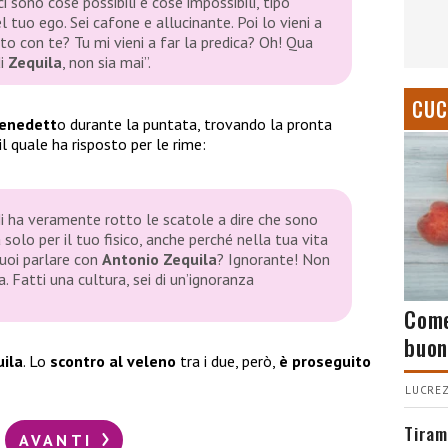
sono cose possibili e cose impossibili, tipo
l tuo ego. Sei cafone e allucinante. Poi lo vieni a
to con te? Tu mi vieni a far la predica? Oh! Qua
di
Zequila
, non sia mai”
.
CUC
Benedett
o durante la puntata, trovando la pronta
 il quale ha risposto per le rime:
i ha veramente rotto le scatole a dire che sono
solo per il tuo fisico, anche perché nella tua vita
uoi parlare con
Antonio Zequila
? Ignorante! Non
a. Fatti una cultura, sei di un’ignoranza
Come
buon
ila
. Lo
scontro al veleno
tra i due, però,
è proseguito
LUCREZ
Tiram
AVANTI