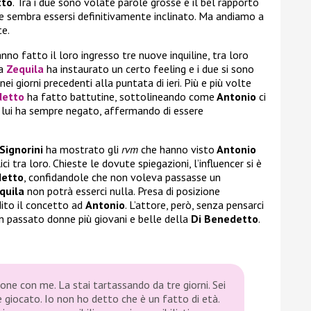
tto
. Tra i due sono volate parole grosse e il bel rapporto
ne sembra essersi definitivamente inclinato. Ma andiamo a
te.
no fatto il loro ingresso tre nuove inquiline, tra loro
ma
Zequila
ha instaurato un certo feeling e i due si sono
i giorni precedenti alla puntata di ieri. Più e più volte
detto
ha fatto battutine, sottolineando come
Antonio
ci
 lui ha sempre negato, affermando di essere
Signorini
ha mostrato gli
rvm
che hanno visto
Antonio
 tra loro. Chieste le dovute spiegazioni, l’influencer si è
detto
, confidandole che non voleva passasse un
quila
non potrà esserci nulla. Presa di posizione
adito il concetto ad
Antonio
. L’attore, però, senza pensarci
in passato donne più giovani e belle della
Di Benedetto
.
one con me. La stai tartassando da tre giorni. Sei
 giocato. Io non ho detto che è un fatto di età.