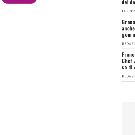
del d
LUCREZ
Grana
anche
gour
REDAZI
Franc
Chef 
sa di
REDAZI