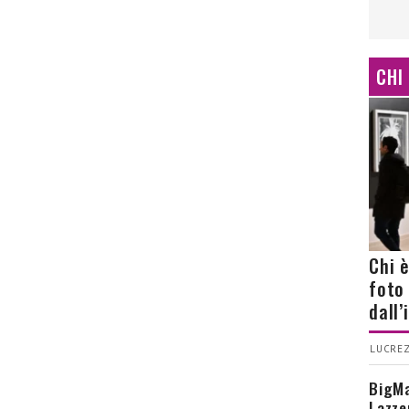
CHI
Chi 
foto
dall
LUCREZ
BigMa
Lazze