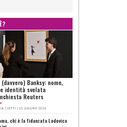
 È?
è (davvero) Banksy: nome,
 e identità svelata
’inchiesta Reuters
IA CIOTTI | 13 GIUGNO 2026
ma, chi è la fidanzata Lodovica
rini