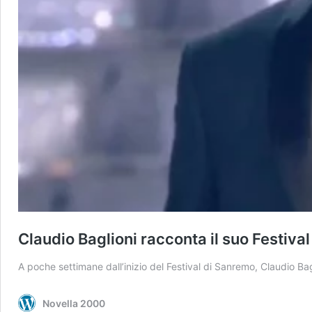
Claudio Baglioni racconta il suo Festiv
A poche settimane dall’inizio del Festival di Sanremo, Claudio B
Novella 2000