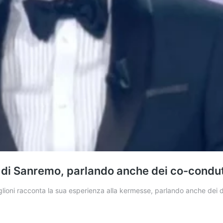
al di Sanremo, parlando anche dei co-condut
aglioni racconta la sua esperienza alla kermesse, parlando anche dei