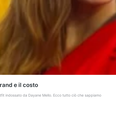
brand e il costo
utfit indossato da Dayane Mello. Ecco tutto ciò che sappiamo