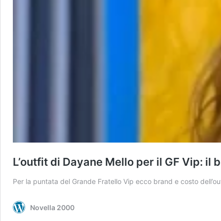
L’outfit di Dayane Mello per il GF Vip: il 
Per la puntata del Grande Fratello Vip ecco brand e costo dell’o
Novella 2000