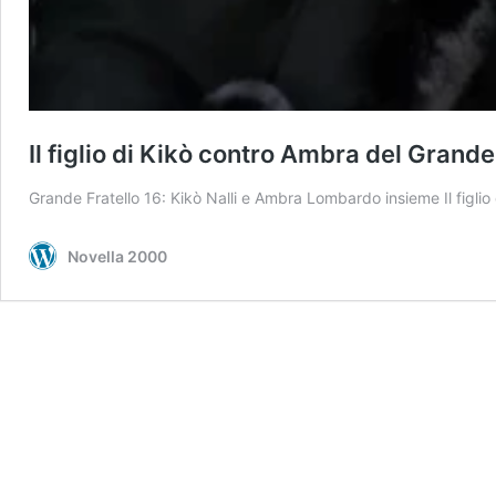
Il figlio di Kikò contro Ambra del Grande
Grande Fratello 16: Kikò Nalli e Ambra Lombardo insieme Il figlio
Novella 2000