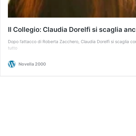
Il Collegio: Claudia Dorelfi si scaglia a
Dopo l’attacco di Roberta Zacchero, Claudia Dorelfi si scaglia 
Il
tutto
Collegio:
Claudia
Novella 2000
Dorelfi
si
scaglia
ancora
contro
Roberta
Zacchero.
La
dura
replica