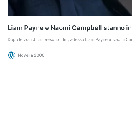
Liam Payne e Naomi Campbell stanno i
Dopo le voci di un presunto flirt, adesso Liam Payne e Naomi C
Novella 2000