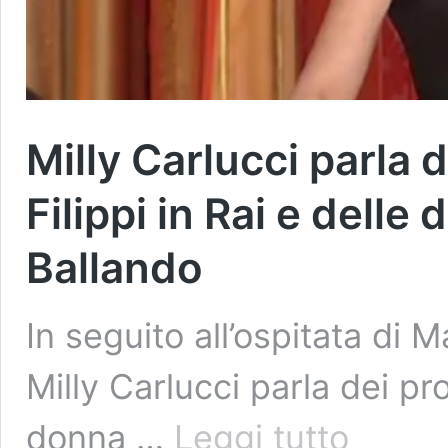
Milly Carlucci parla d
Filippi in Rai e delle 
Ballando
In seguito all’ospitata di M
Milly Carlucci parla dei p
Milly
donna …
Leggi tutto
Carlucci