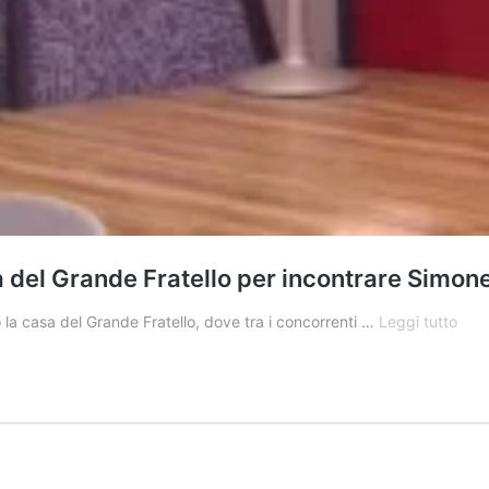
 del Grande Fratello per incontrare Simon
Stef
 la casa del Grande Fratello, dove tra i concorrenti …
Leggi tutto
Pez
entr
dent
la
cas
del
Gra