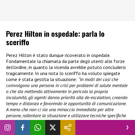
Perez Hilton in ospedale: parla lo
sceriffo
Perez Hilton è stato dunque ricoverato in ospedale.
Fondamentale la chiamata da parte degli utenti alle forze
dell’ordine, in quanto la vicenda avrebbe potuto concludersi
tragicamente. In una nota lo sceriffo ha voluto spiegate
come è stata gestita la situazione:
“In molti dei casi che
coinvolgono una persona in crisi per problemi di salute mentale
o che sta mettendo attivamente in pericolo la propria
incolumità, gli agenti danno priorità alla de-escalation, creando
tempo e distanza e favorendo le opportunità di comunicazione.
A meno che non ci sia una minaccia immediata per altre
persone, rallentare la situazione e utilizzare tecniche specifiche
di intervento nelle crisi può ridurre la probabilità di arrivare a
una tragedia e
minimizzare il rischio di lesioni per la persona
coinvolta
, gli agenti e il pubblico.”