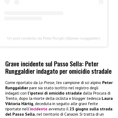
Un post condiviso da Peter.Runghi (@peter.runggaldier)
Grave incidente sul Passo Sella: Peter
Runggaldier indagato per omicidio stradale
Come riportato da
La Presse
, l’ex campione di sci alpino
Peter
Runggaldier
pare sia stato iscritto nel registro degli
indagati con
l’ipotesi di omicidio stradale
dalla Procura di
Trento, dopo la morte della ciclista e blogger tedesca
Laura
Viktoria Härtig
, deceduta in seguito alle gravi ferite
riportate nell’
incidente
avvenuto il
23 giugno sulla strada
del Passo Sella
, nel territorio di Canazei. Si tratta di un