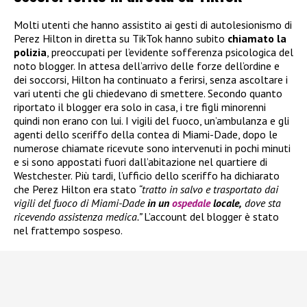
Molti utenti che hanno assistito ai gesti di autolesionismo di
Perez Hilton in diretta su TikTok hanno subito
chiamato la
polizia
, preoccupati per l’evidente sofferenza psicologica del
noto blogger. In attesa dell’arrivo delle forze dell’ordine e
dei soccorsi, Hilton ha continuato a ferirsi, senza ascoltare i
vari utenti che gli chiedevano di smettere. Secondo quanto
riportato il blogger era solo in casa, i tre figli minorenni
quindi non erano con lui. I vigili del fuoco, un’ambulanza e gli
agenti dello sceriffo della contea di Miami-Dade, dopo le
numerose chiamate ricevute sono intervenuti in pochi minuti
e si sono appostati fuori dall’abitazione nel quartiere di
Westchester. Più tardi, l’ufficio dello sceriffo ha dichiarato
che Perez Hilton era stato
“tratto in salvo e trasportato dai
vigili del fuoco di Miami-Dade
in un
ospedale
locale,
dove sta
ricevendo assistenza medica.”
L’account del blogger è stato
nel frattempo sospeso.