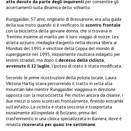
atto dovuto da parte degli inquirenti
per consentire gli
accertamenti sulla dinamica dello schianto.
Runggaldier, 57 anni, originario di Bressanone, era alla guida
della sua moto quando si è verificato lo
scontro frontale
con la bicicletta della giovane donna, che si trovava in
Trentino insieme al marito per il loro viaggio di nozze. L’ex
atleta azzurro, medaglia d’argento nella discesa libera ai
Mondiali del 1991 e vincitore della Coppa del mondo di
supergigante nel 1995, inizialmente risultava indagato per
lesioni stradali, ma dopo il
decesso della ciclista
,
avvenuto il 12 luglio
, l’ipotesi di reato è stata modificata.
Secondo le prime ricostruzioni della polizia locale, Laura
Viktoria Härtig stava percorrendo il tratto in sella alla
mountain bike mentre Runggaldier viaggiava in direzione
opposta con la motocicletta. Per motivi ancora da chiarire, i
due mezzi si sono scontrati frontalmente, finendo entrambi
sull’asfalto. La ciclista è stata soccorsa e trasportata
inizialmente all’ospedale di Bolzano, prima del
trasferimento in una clinica specializzata in Baviera, dove è
rimasta
ricoverata per quasi tre settimane
.