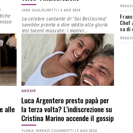
REDAZI
h
SARA GUGLIELMETTI
|
5 AGO 2026
Franc
tiche
La celebre cantante di "Sei Bellissima"
nnose
Chef 
sarebbe pronta a dire addio alla giuria
sa di
del talent muscale: i motivi...
REDAZI
GOSSIP
Luca Argentero presto papà per
e alle
la terza volta? L’indiscrezione su
Cristina Marino accende il gossip
YLENIA TARENZI COLOMBOTTI
|
5 AGO 2026