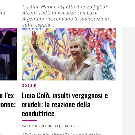
o
Cristina Marino aspetta il terzo figlio?
ono
Alcuni scatti in vacanza con Luca
Argentero riaccendono le indiscrezioni
sulla coppia...
GOSSIP
o l’ex
Licia Colò, insulti vergognosi e
Donne:
crudeli: la reazione della
conduttrice
SARA GUGLIELMETTI
|
5 AGO 2026
 e
"Sei vecchia, ritirati": la conduttrice