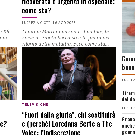
ricoverata d’urgenza in ospedale:
come sta?
LUCREZIA CIOTTI
|
6 AGO 2026
a 86
Carolina Marconi racconta il malore, la
nno
corsa al Pronto Soccorso e la paura del
ritorno della malattia. Ecco come sta...
Come
buon
LUCREZ
Tiram
del d
TELEVISIONE
LUCREZ
“Fuori dalla giuria”, chi sostituirà
Grana
re?
e (perché) Loredana Bertè a The
anche
Voice: l’indiscrezione
gour