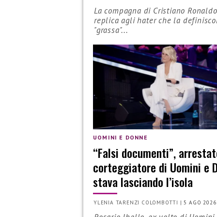
La compagna di Cristiano Ronald
replica agli hater che la definisc
"grassa"...
UOMINI E DONNE
“Falsi documenti”, arrestat
corteggiatore di Uomini e 
stava lasciando l’isola
YLENIA TARENZI COLOMBOTTI
|
5 AGO 2026
Rosario Ibello, ex volto di Uomini