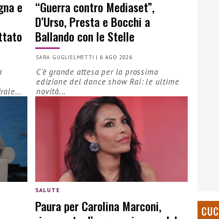
ogna e
“Guerra contro Mediaset”,
D’Urso, Presta e Bocchi a
ttato
Ballando con le Stelle
SARA GUGLIELMETTI
|
6 AGO 2026
a
C'è grande attesa per la prossima
edizione del dance show Rai: le ultime
rale...
novità...
SALUTE
Paura per Carolina Marconi,
CUC