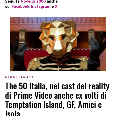
Seguite
Novella 2000
anche
su:
Facebook
,
Instagram
e
X
.
NEWS
|
REALITY
The 50 Italia, nel cast del reality
di Prime Video anche ex volti di
Temptation Island, GF, Amici e
Isola