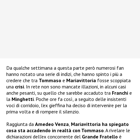
Da qualche settimana a questa parte però numerosi fan
hanno notato una serie di indizi, che hanno spinto i più a
credere che tra
Tommaso
e
Mariavittoria
fosse scoppiata
una
crisi
. In rete non sono mancate illazioni, in alcuni casi
anche pesanti, su quello che sarebbe accaduto tra
Franchi
e
la
Minghetti
. Poche ore fa così, a seguito delle insistenti
voci di corridoio, l’ex gieffina ha deciso di intervenire per la
prima volta e di rompere il silenzio.
Raggiunta da
Amedeo Venza
,
Mariavittoria ha spiegato
cosa sta accadendo in realtà con Tommaso
. A rivelare le
dichiarazioni dell’ex concorrente del
Grande Fratello
è