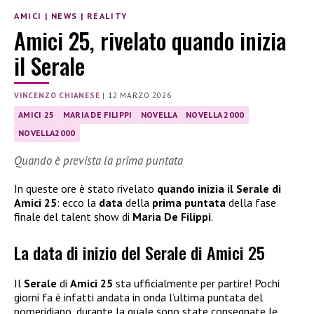
AMICI
|
NEWS
|
REALITY
Amici 25, rivelato quando inizia
il Serale
VINCENZO CHIANESE
|
12 MARZO 2026
AMICI 25
MARIA DE FILIPPI
NOVELLA
NOVELLA 2000
NOVELLA2000
Quando è prevista la prima puntata
In queste ore è stato rivelato
quando inizia il Serale di
Amici 25
: ecco la
data
della
prima puntata
della fase
finale del talent show di
Maria De Filippi
.
La data di inizio del Serale di Amici 25
Il
Serale
di
Amici 25
sta ufficialmente per partire! Pochi
giorni fa è infatti andata in onda l’ultima puntata del
pomeridiano, durante la quale sono state consegnate le