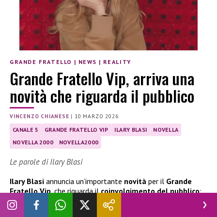
GRANDE FRATELLO
|
NEWS
|
REALITY
Grande Fratello Vip, arriva una
novità che riguarda il pubblico
VINCENZO CHIANESE
|
10 MARZO 2026
CANALE 5
GRANDE FRATELLO VIP
ILARY BLASI
NOVELLA
NOVELLA 2000
NOVELLA2000
Le parole di Ilary Blasi
Ilary Blasi
annuncia un’importante
novità
per il
Grande
Fratello Vip
, che riguarda il
coinvolgimento del pubblico
:
ecco di cosa si tratta e le parole della conduttrice.