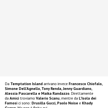
Da
Temptation Island
arrivano invece
Francesco Chiofalo,
Simone Dell’Agnello, Tony Renda, Jenny Guardiano,
Alessia Pascarella e Maika Randazzo
. Direttamente
da
Amici
troviamo
Valerio Scanu
, mentre da
L’Isola dei
Famosi
ci sono:
Drusilla Gucci, Paolo Noise
e
Khady
Gueye
. Ma non è finita qui.