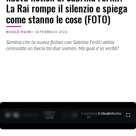
La Rai rompe il silenzio e spiega
come stanno le cose (FOTO)
NICOLÒ FIGINI
|
14 FEBBRAIO 2024
Sembra che la nuova fiction con Sabrina Ferilli abbia
censurato un bacio tra due uomini. Ma qual è la verità?
0:06 /
Ad
hub
Media
POWERED
1
/
2
3:35
BY