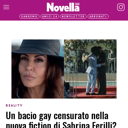
SANREMO
AMICI 24
NEWSLETTER
ABBONATI
REALITY
Un bacio gay censurato nella
nuova fiction di Sabrina Ferilli?