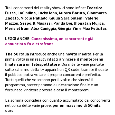
Tra i concorrenti del reality show ci sono infine:
Federico
Fusca, LaCindina, Lucky John, Aurora Baruto, Gianmarco
Zagato, Nicole Pallado, Giulia Sara Salemi, Valerio
Mazzei, Sespo, Il Musazzi, Panda Boi, Jhonatan Mujica,
Merisiel Irum, Alex Caniggia, Giorgia Yin
e
Max Felicitas
.
LEGGI ANCHE
:
Canzonissima, un concorrente già
annunciato fa dietrofront
The 50 Italia
introduce anche una
novità inedita
. Per la
prima volta in un reality infatti
a vincere il montepremi
finale sarà un telespettatore
. Durante le varie puntate
sullo schermo della tv apparirà un QR code, tramite il quale
il pubblico potrà votare il proprio concorrente preferito.
Tutti quelli che voteranno per il volto che vincerà il
programma, parteciperanno a un’estrazione finale e un
fortunato vincitore porterà a casa il montepremi.
La somma coinciderà con quanto accumulato dai concorrenti
nel corso delle varie prove,
per un massimo di 50mila
euro
.