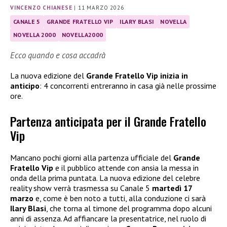
VINCENZO CHIANESE
|
11 MARZO 2026
CANALE 5
GRANDE FRATELLO VIP
ILARY BLASI
NOVELLA
NOVELLA 2000
NOVELLA2000
Ecco quando e cosa accadrà
La nuova edizione del
Grande Fratello Vip inizia in
anticipo
: 4 concorrenti entreranno in casa già nelle prossime
ore.
Partenza anticipata per il Grande Fratello
Vip
Mancano pochi giorni alla partenza ufficiale del
Grande
Fratello Vip
e il pubblico attende con ansia la messa in
onda della prima puntata. La nuova edizione del celebre
reality show verrà trasmessa su Canale 5
martedì 17
marzo
e, come è ben noto a tutti, alla conduzione ci sarà
Ilary Blasi
, che torna al timone del programma dopo alcuni
anni di assenza. Ad affiancare la presentatrice, nel ruolo di