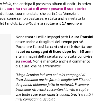
 Inizio
, che anticipa il prossimo album di inediti, in arrivo
nte
Laura
ha rivelato di aver sposato il suo storico
to il suo tour mondiale, che partirà da Venezia il
vece, come se non bastasse, è stata anche rivelata la
del fanclub,
Laura4U
, che si svolgerà il
17 giugno
a
Nonostante i mille impegni però
Laura Pausini
riesce anche a ritagliarsi del tempo per sé.
Poche ore fa così
la cantante si è riunita con
i suoi ex compagni di liceo dopo ben 30 anni
,
e le immagini della serata sono state condivise
sui
social
. Non è mancato anche il commento
di
Laura
, che ha affermato:
“Mega Reunion ieri sera coi miei compagni di
liceo. Abbiamo anche fatto le magliette!! 30 anni
da quando abbiamo fatto la maturità. È sempre
bellissimo ritrovarsi, raccontarsi la vita e capire
che tante cose sono rimaste uguali. Grazie a tutti i
miei compagni di scuola”.