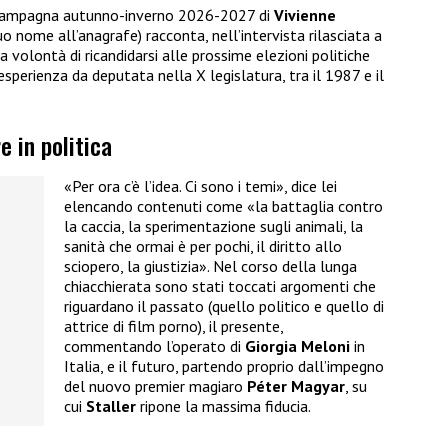
la campagna autunno-inverno 2026-2027 di
Vivienne
uo nome all’anagrafe) racconta, nell’intervista rilasciata a
la volontà di ricandidarsi alle prossime elezioni politiche
esperienza da deputata nella X legislatura, tra il 1987 e il
e in politica
«Per ora c’è l’idea. Ci sono i temi», dice lei
elencando contenuti come «la battaglia contro
la caccia, la sperimentazione sugli animali, la
sanità che ormai è per pochi, il diritto allo
sciopero, la giustizia». Nel corso della lunga
chiacchierata sono stati toccati argomenti che
riguardano il passato (quello politico e quello di
attrice di film porno), il presente,
commentando l’operato di
Giorgia Meloni
in
Italia, e il futuro, partendo proprio dall’impegno
del nuovo premier magiaro
Péter Magyar
, su
cui
Staller
ripone la massima fiducia.