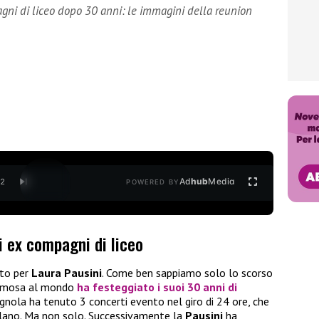
gni di liceo dopo 30 anni: le immagini della reunion
Ad
hub
Media
/
2
POWERED BY
i ex compagni di liceo
sto per
Laura Pausini
. Come ben sappiamo solo lo scorso
 famosa al mondo
ha festeggiato i suoi 30 anni di
magnola ha tenuto 3 concerti evento nel giro di 24 ore, che
ilano. Ma non solo. Successivamente la
Pausini
ha