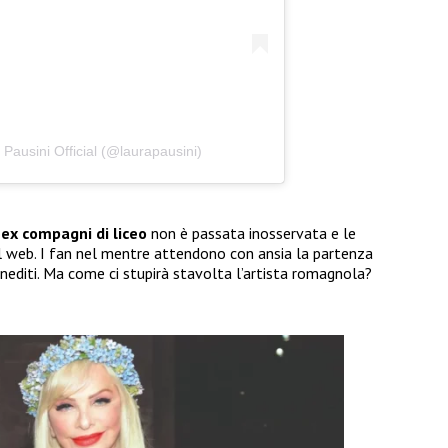
Pausini Official (@laurapausini)
i
ex compagni di liceo
non è passata inosservata e le
el web. I fan nel mentre attendono con ansia la partenza
 inediti. Ma come ci stupirà stavolta l’artista romagnola?