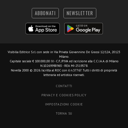
ABBONATI
NEWSLETTER
Visibilia Editrice S.r.l.
con sede in Via Privata Giovannino De Grassi 12/12A, 20123
Milano.
Capitale sociale € 100.000,00 I.V. - C.F./P.IVA ed iscrizione alla C.C.I.A.A. di Milano
N.10269990965 - REA MI-2519578.
Novella 2000 © 2026. Iscritta al ROC con il n.37767. Tutti i diritti di proprietà
letteraria ed artistica riservati.
CONTATTI
PRIVACY E COOKIES POLICY
IMPOSTAZIONI COOKIE
TORNA SU