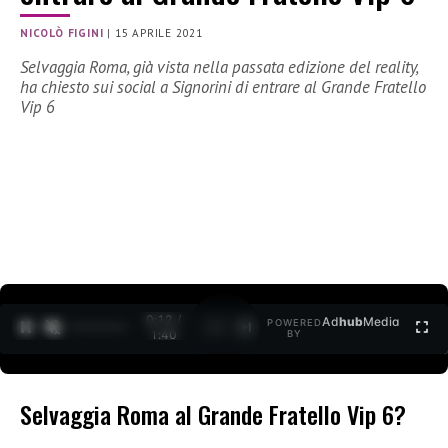
NICOLÒ FIGINI
|
15 APRILE 2021
Selvaggia Roma, già vista nella passata edizione del reality,
ha chiesto sui social a Signorini di entrare al Grande Fratello
Vip 6
0:13 /
Ad
hub
Media
POWERED
1
/
2
1:40
BY
Selvaggia Roma al Grande Fratello Vip 6?