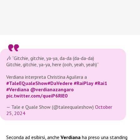
🎶 “Gitchie, gitchie, ya-ya, da-da (da-da-da)
Gitchie, gitchie, ya-ya, here (ooh, yeah, yeah)”
Verdiana interpreta Christina Aguilera a
#TaleEQualeShow
#DaVedere
#RaiPlay
#Rai1
#Verdiana
@verdianazangaro
pic.twitter.com/queiP6RIE0
— Tale e Quale Show (@taleequaleshow)
October
25, 2024
Seconda ad esibirsi, anche
Verdiana
ha preso una standing