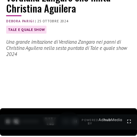
Christina Aguilera
DEBORA PARIGI
|
25 OTTOBRE 2024
TALE E QUALE SHOW
Una grande imitazione di Verdiana Zangaro nei panni di
Christina Aguilera nella sesta puntata di Tale e quale show
2024
0:15 /
Ad
hub
Media
POWERED
1
/
2
1:40
BY