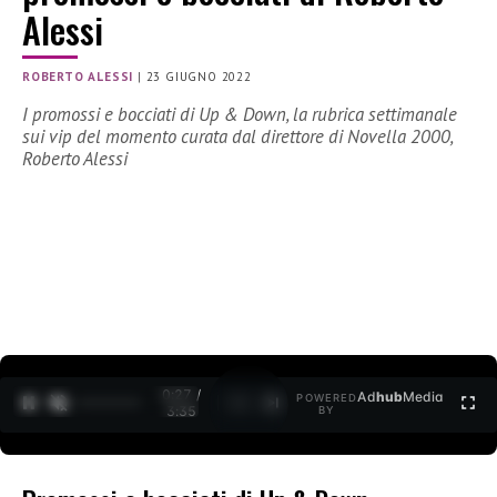
Alessi
ROBERTO ALESSI
|
23 GIUGNO 2022
I promossi e bocciati di Up & Down, la rubrica settimanale
sui vip del momento curata dal direttore di Novella 2000,
Roberto Alessi
0:28 /
Ad
hub
Media
POWERED
1
/
2
3:35
BY