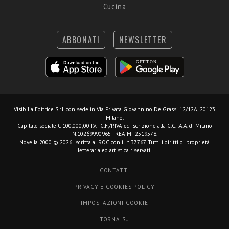
Cucina
ABBONATI
NEWSLETTER
Visibilia Editrice S.r.l.
con sede in Via Privata Giovannino De Grassi 12/12A, 20123
Milano.
Capitale sociale € 100.000,00 I.V. - C.F./P.IVA ed iscrizione alla C.C.I.A.A. di Milano
N.10269990965 - REA MI-2519578.
Novella 2000 © 2026. Iscritta al ROC con il n.37767. Tutti i diritti di proprietà
letteraria ed artistica riservati.
CONTATTI
PRIVACY E COOKIES POLICY
IMPOSTAZIONI COOKIE
TORNA SU