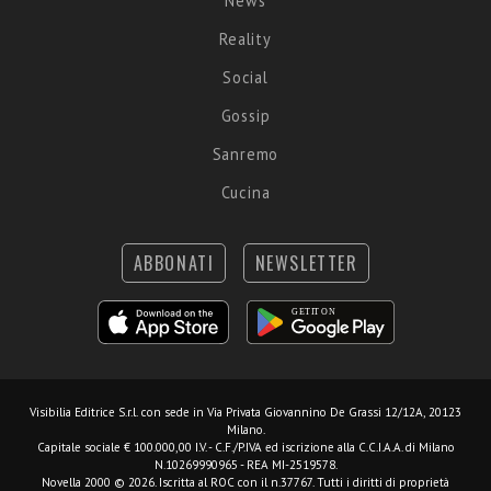
News
Reality
Social
Gossip
Sanremo
Cucina
ABBONATI
NEWSLETTER
Visibilia Editrice S.r.l.
con sede in Via Privata Giovannino De Grassi 12/12A, 20123
Milano.
Capitale sociale € 100.000,00 I.V. - C.F./P.IVA ed iscrizione alla C.C.I.A.A. di Milano
N.10269990965 - REA MI-2519578.
Novella 2000 © 2026. Iscritta al ROC con il n.37767. Tutti i diritti di proprietà