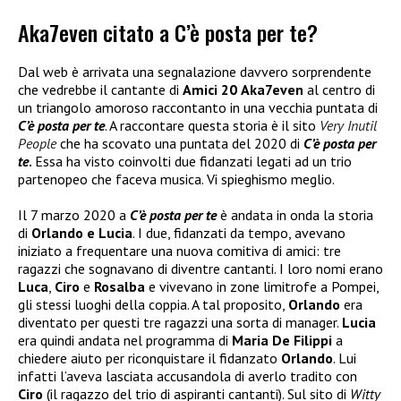
Aka7even citato a C’è posta per te?
Dal web è arrivata una segnalazione davvero sorprendente
che vedrebbe il cantante di
Amici 20
Aka7even
al centro di
un triangolo amoroso raccontanto in una vecchia puntata di
C’è posta per te
. A raccontare questa storia è il sito
Very Inutil
People
che ha scovato una puntata del 2020 di
C’è posta per
te
.
Essa ha visto coinvolti due fidanzati legati ad un trio
partenopeo che faceva musica. Vi spieghismo meglio.
Il 7 marzo 2020 a
C’è posta per te
è andata in onda la storia
di
Orlando e Lucia
. I due, fidanzati da tempo, avevano
iniziato a frequentare una nuova comitiva di amici: tre
ragazzi che sognavano di diventre cantanti. I loro nomi erano
Luca
,
Ciro
e
Rosalba
e vivevano in zone limitrofe a Pompei,
gli stessi luoghi della coppia. A tal proposito,
Orlando
era
diventato per questi tre ragazzi una sorta di manager.
Lucia
era quindi andata nel programma di
Maria De Filippi
a
chiedere aiuto per riconquistare il fidanzato
Orlando
. Lui
infatti l’aveva lasciata accusandola di averlo tradito con
Ciro
(il ragazzo del trio di aspiranti cantanti). Sul sito di
Witty