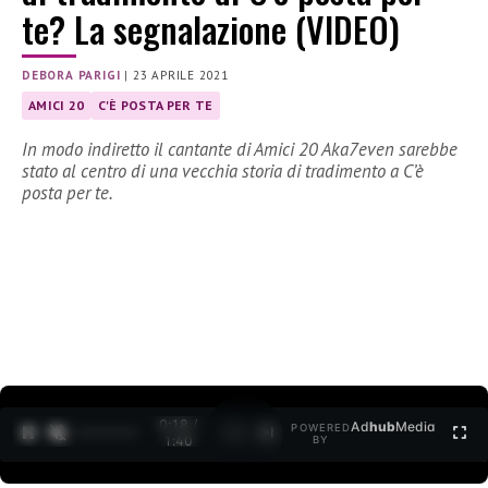
te? La segnalazione (VIDEO)
DEBORA PARIGI
|
23 APRILE 2021
AMICI 20
C'È POSTA PER TE
In modo indiretto il cantante di Amici 20 Aka7even sarebbe
stato al centro di una vecchia storia di tradimento a C’è
posta per te.
0:19 /
Ad
hub
Media
POWERED
1
/
2
1:40
BY