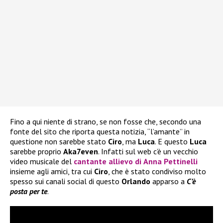
Fino a qui niente di strano, se non fosse che, secondo una
fonte del sito che riporta questa notizia, “l’amante” in
questione non sarebbe stato
Ciro
, ma
Luca
. E questo
Luca
sarebbe proprio
Aka7even
. Infatti sul web c’è un vecchio
video musicale del
cantante allievo di
Anna Pettinelli
insieme agli amici, tra cui
Ciro
, che è stato condiviso molto
spesso sui canali social di questo
Orlando
apparso a
C’è
posta per te
.