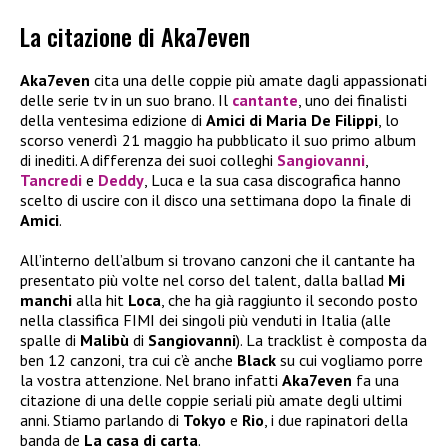
La citazione di Aka7even
Aka7even
cita una delle coppie più amate dagli appassionati
delle serie tv in un suo brano. Il
cantante
, uno dei finalisti
della ventesima edizione di
Amici di Maria De Filippi
, lo
scorso venerdì 21 maggio ha pubblicato il suo primo album
di inediti. A differenza dei suoi colleghi
Sangiovanni
,
Tancredi
e
Deddy
, Luca e la sua casa discografica hanno
scelto di uscire con il disco una settimana dopo la finale di
Amici
.
All’interno dell’album si trovano canzoni che il cantante ha
presentato più volte nel corso del talent, dalla ballad
Mi
manchi
alla hit
Loca
, che ha già raggiunto il secondo posto
nella classifica FIMI dei singoli più venduti in Italia (alle
spalle di
Malibù
di
Sangiovanni
). La tracklist è composta da
ben 12 canzoni, tra cui c’è anche
Black
su cui vogliamo porre
la vostra attenzione. Nel brano infatti
Aka7even
fa una
citazione di una delle coppie seriali più amate degli ultimi
anni. Stiamo parlando di
Tokyo
e
Rio
, i due rapinatori della
banda de
La casa di carta
.