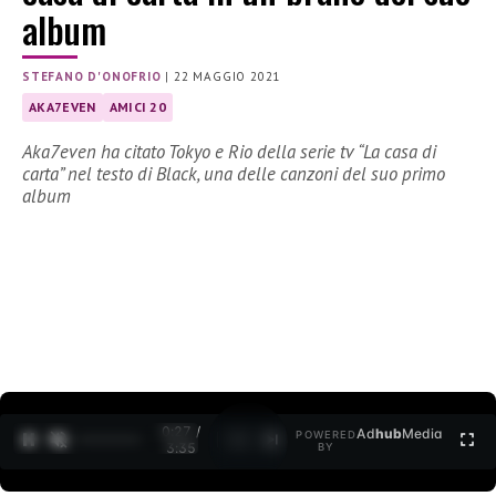
album
STEFANO D'ONOFRIO
|
22 MAGGIO 2021
AKA7EVEN
AMICI 20
Aka7even ha citato Tokyo e Rio della serie tv “La casa di
carta” nel testo di Black, una delle canzoni del suo primo
album
0:27 /
Ad
hub
Media
POWERED
1
/
2
3:35
BY