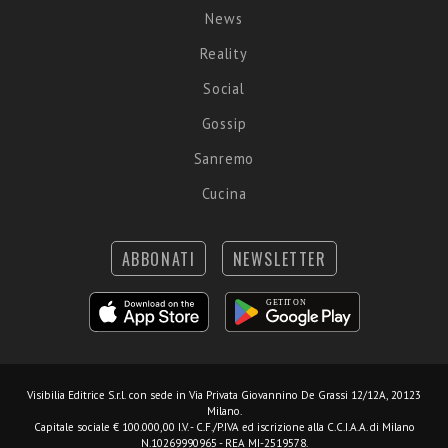
News
Reality
Social
Gossip
Sanremo
Cucina
ABBONATI
NEWSLETTER
Visibilia Editrice S.r.l.
con sede in Via Privata Giovannino De Grassi 12/12A, 20123
Milano.
Capitale sociale € 100.000,00 I.V. - C.F./P.IVA ed iscrizione alla C.C.I.A.A. di Milano
N.10269990965 - REA MI-2519578.