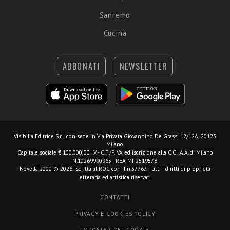
Sanremo
Cucina
ABBONATI
NEWSLETTER
Visibilia Editrice S.r.l.
con sede in Via Privata Giovannino De Grassi 12/12A, 20123
Milano.
Capitale sociale € 100.000,00 I.V. - C.F./P.IVA ed iscrizione alla C.C.I.A.A. di Milano
N.10269990965 - REA MI-2519578.
Novella 2000 © 2026. Iscritta al ROC con il n.37767. Tutti i diritti di proprietà
letteraria ed artistica riservati.
CONTATTI
PRIVACY E COOKIES POLICY