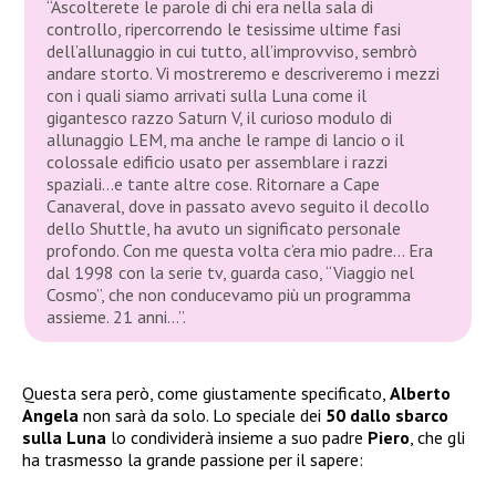
“Ascolterete le parole di chi era nella sala di
controllo, ripercorrendo le tesissime ultime fasi
dell’allunaggio in cui tutto, all’improvviso, sembrò
andare storto. Vi mostreremo e descriveremo i mezzi
con i quali siamo arrivati sulla Luna come il
gigantesco razzo Saturn V, il curioso modulo di
allunaggio LEM, ma anche le rampe di lancio o il
colossale edificio usato per assemblare i razzi
spaziali…e tante altre cose. Ritornare a Cape
Canaveral, dove in passato avevo seguito il decollo
dello Shuttle, ha avuto un significato personale
profondo. Con me questa volta c’era mio padre… Era
dal 1998 con la serie tv, guarda caso, “Viaggio nel
Cosmo”, che non conducevamo più un programma
assieme. 21 anni…”.
Questa sera però, come giustamente specificato,
Alberto
Angela
non sarà da solo. Lo speciale dei
50 dallo sbarco
sulla Luna
lo condividerà insieme a suo padre
Piero
, che gli
ha trasmesso la grande passione per il sapere: