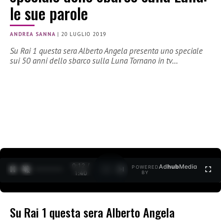
le sue parole
ANDREA SANNA
|
20 LUGLIO 2019
Su Rai 1 questa sera Alberto Angela presenta uno speciale
sui 50 anni dello sbarco sulla Luna Tornano in tv…
0:13 /
Ad
hub
Media
POWERED
1
/
2
1:40
BY
Su Rai 1 questa sera Alberto Angela