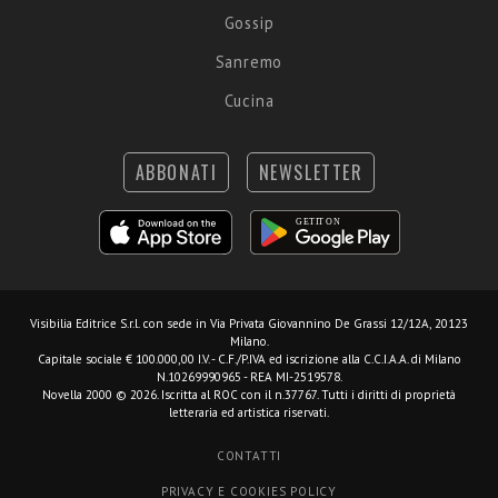
Gossip
Sanremo
Cucina
ABBONATI
NEWSLETTER
Visibilia Editrice S.r.l.
con sede in Via Privata Giovannino De Grassi 12/12A, 20123
Milano.
Capitale sociale € 100.000,00 I.V. - C.F./P.IVA ed iscrizione alla C.C.I.A.A. di Milano
N.10269990965 - REA MI-2519578.
Novella 2000 © 2026. Iscritta al ROC con il n.37767. Tutti i diritti di proprietà
letteraria ed artistica riservati.
CONTATTI
PRIVACY E COOKIES POLICY