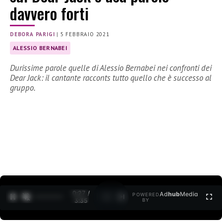
davvero forti
DEBORA PARIGI
|
5 FEBBRAIO 2021
ALESSIO BERNABEI
Durissime parole quelle di Alessio Bernabei nei confronti dei
Dear Jack: il cantante racconts tutto quello che è successo al
gruppo.
0:28 /
Ad
hub
Media
POWERED
1
/
2
3:35
BY