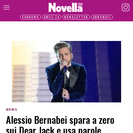
SANREMO
AMICI 24
NEWSLETTER
ABBONATI
NEWS
Alessio Bernabei spara a zero
sui Dear Jack e usa parole