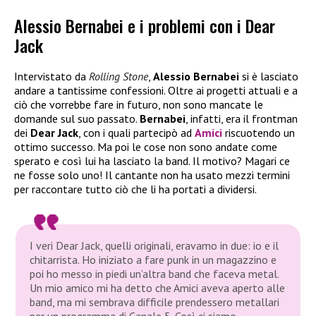
Alessio Bernabei e i problemi con i Dear
Jack
Intervistato da
Rolling Stone
,
Alessio Bernabei
si è lasciato
andare a tantissime confessioni. Oltre ai progetti attuali e a
ciò che vorrebbe fare in futuro, non sono mancate le
domande sul suo passato.
Bernabei
, infatti, era il frontman
dei
Dear Jack
, con i quali partecipò ad
Amici
riscuotendo un
ottimo successo. Ma poi le cose non sono andate come
sperato e così lui ha lasciato la band. Il motivo? Magari ce
ne fosse solo uno! Il cantante non ha usato mezzi termini
per raccontare tutto ciò che li ha portati a dividersi.
I veri Dear Jack, quelli originali, eravamo in due: io e il
chitarrista. Ho iniziato a fare punk in un magazzino e
poi ho messo in piedi un’altra band che faceva metal.
Un mio amico mi ha detto che
Amici
aveva aperto alle
band, ma mi sembrava difficile prendessero metallari
per un programma di Canale 5. Così ci siamo