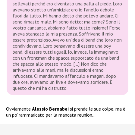
sollevati perché ero diventato una palla al piede. Loro
avevano stretto un’amicizia: ero io l’anello debole
fuori da tutto. Mi hanno detto che potevo andare. Ci
sono rimasto male. Mi sono detto: ma come? Sono il
vostro cantante, abbiamo fatto tutto insieme! Forse
aveva stancato la mia presenza. Soffrivano il mio
essere pretenzioso. Avevo un’idea di band che loro non
condividevano. Loro pensavano di essere una boy
band, di essere tutti uguali. Io, invece, la immaginavo
con un frontman che spacca supportato da una band
che spacca allo stesso modo. […] Non dico che
arrivavamo alle mani, ma le discussioni erano
infuocate. Ci mandavamo affanculo e magari, dopo
due ore, avevamo un live e dovevamo sorridere. È
questo che mi ha distrutto.
Ovviamente
Alessio Bernabei
si prende le sue colpe, ma è
un po’ rammaricato per la mancata reunion…