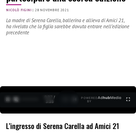
NICOLÒ FIGINI
|
28 NOVEMBRE 2021
La madre di Serena Carella, ballerina e allieva di Amici 21,
ha rivelato che la figlia sarebbe dovuta entrare nell’edizione
precedente
0:27 /
Ad
hub
Media
POWERED
1
/
2
3:35
BY
L’ingresso di Serena Carella ad Amici 21