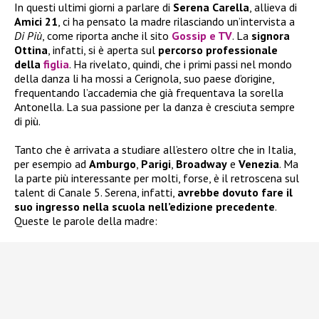
In questi ultimi giorni a parlare di
Serena Carella
, allieva di
Amici 21
, ci ha pensato la madre rilasciando un’intervista a
Di Più
, come riporta anche il sito
Gossip e TV
. La
signora
Ottina
, infatti, si è aperta sul
percorso professionale
della
figlia
. Ha rivelato, quindi, che i primi passi nel mondo
della danza li ha mossi a Cerignola, suo paese d’origine,
frequentando l’accademia che già frequentava la sorella
Antonella. La sua passione per la danza è cresciuta sempre
di più.
Tanto che è arrivata a studiare all’estero oltre che in Italia,
per esempio ad
Amburgo
,
Parigi
,
Broadway
e
Venezia
. Ma
la parte più interessante per molti, forse, è il retroscena sul
talent di Canale 5. Serena, infatti,
avrebbe dovuto fare il
suo ingresso nella scuola nell’edizione precedente
.
Queste le parole della madre: