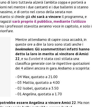
o uno di loro tuttavia alzerà l’ambita coppa e porterà a
iorni nel mentre i due cantanti e i due ballerini si stanno
massimo, e di certo nel corso della serata non
tanto si chiede già
chi sarà a vincere
il programma, e
 ragazzi
sarà proprio il pubblico, mediante l’utilizzo
no i professori stavolta avranno voce in capitolo, e solo i
rionfare.
Mentre attendiamo di capire cosa accadrà, in
queste ore a dire la loro sono stati anche i
bookmakers
.
Gli scommettitori infatti hanno
detto la loro in merito al vincitore di Amici
22
, e su
Eurobet
è stata così stilata una
classifica generale con le rispettive quotazioni
dei 4 allievi ancora in gara. Andiamo a scoprirla:
04 Wax, quotato a 21.00
03 Mattia, quotato a 4.00
02 Isobel, quotata a 3.50
01 Angelina, quotata a 1.70
potrebbe essere Angelina a vincere Amici 22
. Ma non