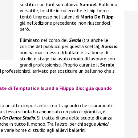
sostituì con lui il suo allievo
Samuel
. Ballerino
versatile, lo stile in cui eccelle è l’hip-hop e
tentò l’ingresso nel talent di
Maria De Filipp
i
già nell’edizione precedente, non riuscendoci
però.
Eliminato nel corso del
Serale
(tra anche le
critiche del pubblico per questa scelta),
Alessio
non ha mai smesso di ballare e tra borse di
studio e stage, ha avuto modo di lavorare con
grandi professionisti. Proprio durante il
Serale
 i professionisti, arrivato per sostituire un ballerino che si
ate di Temptation Island a Filippo Bisciglia quando
to un altro importantissimo traguardo che sicuramente
 stessa scuola ha annunciato un paio di giorni fa, è
s On Dance Studio
. Si tratta di una delle scuole di danza
nche in tutto il mondo. Tra l’altro, per chi segue
Amici
,
arie borse di studio agli allievi ballerini.