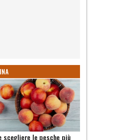
INA
 scegliere le pesche più