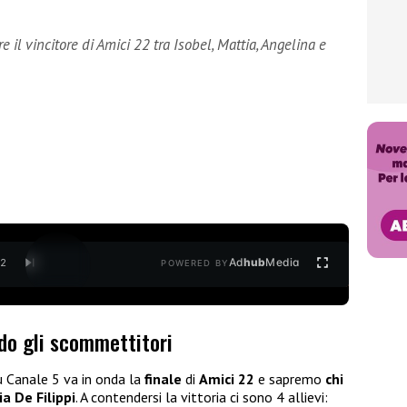
 il vincitore di Amici 22 tra Isobel, Mattia, Angelina e
Ad
hub
Media
/
2
POWERED BY
do gli scommettitori
 Canale 5 va in onda la
finale
di
Amici 22
e sapremo
chi
a De Filippi
. A contendersi la vittoria ci sono 4 allievi: