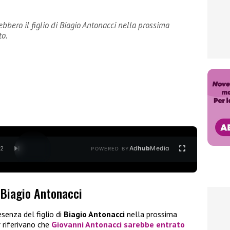
ebbero il figlio di Biagio Antonacci nella prossima
to.
Ad
hub
Media
/
2
POWERED BY
i Biagio Antonacci
esenza del figlio di
Biagio Antonacci
nella prossima
r riferivano che
Giovanni Antonacci
sarebbe entrato