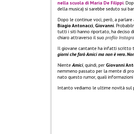
nella scuola di
Maria De Filippi
. Do
della musica) si sarebbe seduto sui ba
Dopo le continue voci, però, a parlare a
Biagio Antonacci
,
Giovanni
. Probabil
tutti i siti hanno riportato, ha decis
chiaro attraverso il suo
profilo Instag
Il giovane cantante ha infatti scritto 
giorni che farò Amici ma non è vero. Non 
Niente
Amici
, quindi, per
Giovanni Ant
nemmeno passato per la mente di prova
nato questo rumor, quali informazioni 
Intanto vediamo le ultime novità su