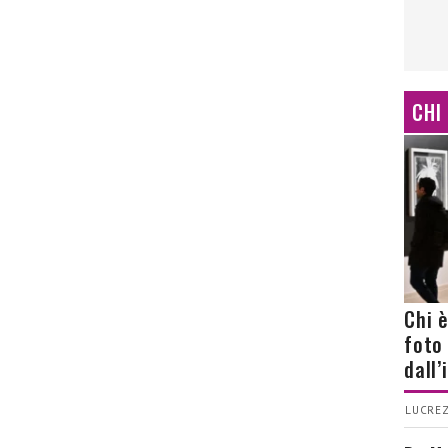
CHI
Chi 
foto
dall
LUCREZ