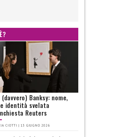
 È?
è (davvero) Banksy: nome,
 e identità svelata
’inchiesta Reuters
IA CIOTTI | 13 GIUGNO 2026