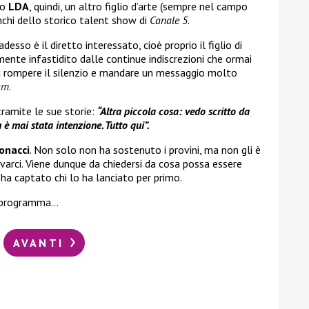
po
LDA
, quindi, un altro figlio d’arte (sempre nel campo
nchi dello storico talent show di
Canale 5
.
desso è il diretto interessato, cioè proprio il figlio di
mente infastidito dalle continue indiscrezioni che ormai
o di rompere il silenzio e mandare un messaggio molto
ram
.
tramite le sue storie:
“Altra piccola cosa: vedo scritto da
è mai stata intenzione. Tutto qui”.
onacci
. Non solo non ha sostenuto i provini, ma non gli è
rci. Viene dunque da chiedersi da cosa possa essere
ha captato chi lo ha lanciato per primo.
l programma…
AVANTI