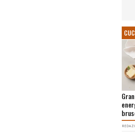
CUC
Gran
ener
brus
REDAZI