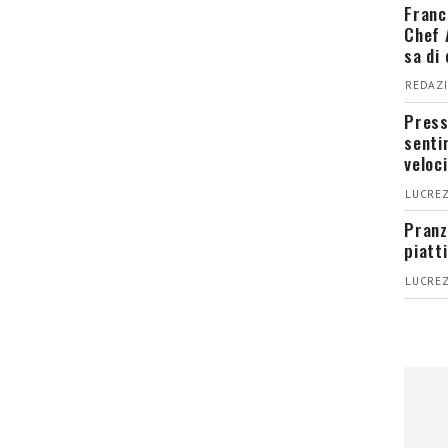
Franc
Chef 
sa di
REDAZI
Press
senti
veloci
LUCREZ
Pranz
piatt
LUCREZ