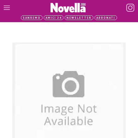
SANREMO
AMICI 24
NEWSLETTER
ABBONATI