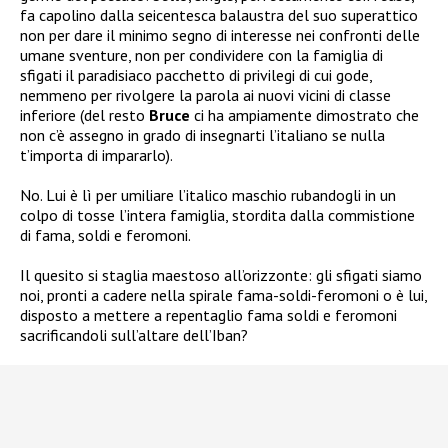
fa capolino dalla seicentesca balaustra del suo superattico
non per dare il minimo segno di interesse nei confronti delle
umane sventure, non per condividere con la famiglia di
sfigati il paradisiaco pacchetto di privilegi di cui gode,
nemmeno per rivolgere la parola ai nuovi vicini di classe
inferiore (del resto
Bruce
ci ha ampiamente dimostrato che
non c’è assegno in grado di insegnarti l’italiano se nulla
t’importa di impararlo).
No. Lui è lì per umiliare l’italico maschio rubandogli in un
colpo di tosse l’intera famiglia, stordita dalla commistione
di fama, soldi e feromoni.
Il quesito si staglia maestoso all’orizzonte: gli sfigati siamo
noi, pronti a cadere nella spirale fama-soldi-feromoni o è lui,
disposto a mettere a repentaglio fama soldi e feromoni
sacrificandoli sull’altare dell’Iban?