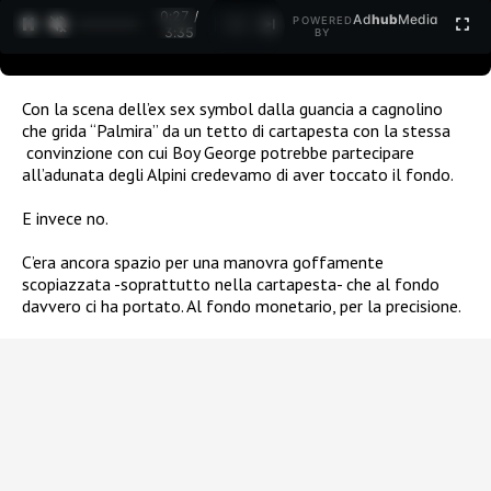
0:27 /
Ad
hub
Media
POWERED
1
/
2
3:35
BY
Con la scena dell’ex sex symbol dalla guancia a cagnolino
che grida “Palmira” da un tetto di cartapesta con la stessa
convinzione con cui Boy George potrebbe partecipare
all’adunata degli Alpini credevamo di aver toccato il fondo.
E invece no.
C’era ancora spazio per una manovra goffamente
scopiazzata -soprattutto nella cartapesta- che al fondo
davvero ci ha portato. Al fondo monetario, per la precisione.