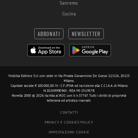
Sanremo
Cucina
ABBONATI
NEWSLETTER
Visibilia Editrice S.r.l.
con sede in Via Privata Giovannino De Grassi 12/12A, 20123
Milano.
Capitale sociale € 100.000,00 I.V. - C.F./P.IVA ed iscrizione alla C.C.I.A.A. di Milano
N.10269990965 - REA MI-2519578.
Novella 2000 © 2026. Iscritta al ROC con il n.37767. Tutti i diritti di proprietà
letteraria ed artistica riservati.
CONTATTI
PRIVACY E COOKIES POLICY
IMPOSTAZIONI COOKIE