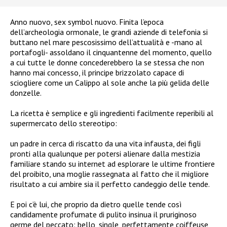
Anno nuovo, sex symbol nuovo. Finita l’epoca
dell’archeologia ormonale, le grandi aziende di telefonia si
buttano nel mare pescosissimo dell’attualità e -mano al
portafogli- assoldano il cinquantenne del momento, quello
a cui tutte le donne concederebbero la se stessa che non
hanno mai concesso, il principe brizzolato capace di
sciogliere come un Calippo al sole anche la più gelida delle
donzelle.
La ricetta è semplice e gli ingredienti facilmente reperibili al
supermercato dello stereotipo:
un padre in cerca di riscatto da una vita infausta, dei figli
pronti alla qualunque per potersi alienare dalla mestizia
familiare stando su internet ad esplorare le ultime frontiere
del proibito, una moglie rassegnata al fatto che il migliore
risultato a cui ambire sia il perfetto candeggio delle tende.
E poi c’è lui, che proprio da dietro quelle tende così
candidamente profumate di pulito insinua il pruriginoso
germe del peccato: bello, single, perfettamente coiffeuse,