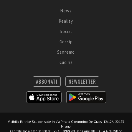
News
Reality
Social
Gossip
Sanremo
Cucina
ABBONATI
NEWSLETTER
Visibilia Editrice S.r.l.
con sede in Via Privata Giovannino De Grassi 12/12A, 20123
Milano.
Capitale sociale € 100.000,00 I.V. - C.F./P.IVA ed iscrizione alla C.C.I.A.A. di Milano