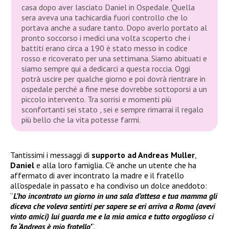
casa dopo aver lasciato Daniel in Ospedale. Quella
sera aveva una tachicardia fuori controllo che lo
portava anche a sudare tanto. Dopo averlo portato al
pronto soccorso i medici una volta scoperto che i
battiti erano circa a 190 è stato messo in codice
rosso e ricoverato per una settimana. Siamo abituati e
siamo sempre qui a dedicarci a questa roccia. Oggi
potrà uscire per qualche giorno e poi dovrà rientrare in
ospedale perché a fine mese dovrebbe sottoporsi a un
piccolo intervento. Tra sorrisi e momenti più
sconfortanti sei stato , sei e sempre rimarrai il regalo
più bello che la vita potesse farmi.
Tantissimi i messaggi di
supporto ad Andreas Muller
,
Daniel
e alla loro famiglia. C’è anche un utente che ha
affermato di aver incontrato la madre e il fratello
all’ospedale in passato e ha condiviso un dolce aneddoto:
“
L’ho incontrato un giorno in una sala d’attesa e tua mamma gli
diceva che voleva sentirti per sapere se eri arriva a
Roma (avevi
vinto amici) lui guarda me e la mia amica e tutto orgoglioso ci
fa ‘Andreas è mio fratello’
“.