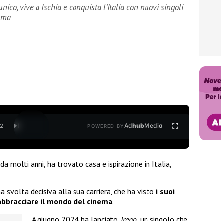
unico, vive a Ischia e conquista l’Italia con nuovi singoli
nema
Ad
hub
Media
/
2
POWERED BY
da molti anni, ha trovato casa e ispirazione in Italia,
a svolta decisiva alla sua carriera, che ha visto
i suoi
abbracciare il mondo del cinema
.
A giugno 2024 ha lanciato
Treno
, un singolo che