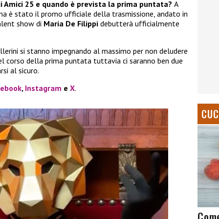
di Amici 25 e quando è prevista la prima puntata?
A
 è stato il promo ufficiale della trasmissione, andato in
talent show di
Maria De Filippi
debutterà ufficialmente
 ballerini si stanno impegnando al massimo per non deludere
nel corso della prima puntata tuttavia ci saranno ben due
si al sicuro.
cebook
,
Instagram
e
X
.
CUC
Come