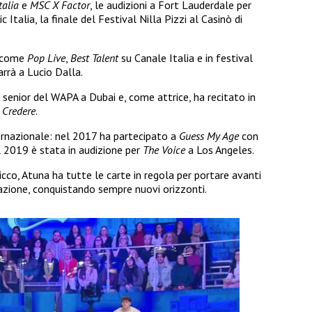
talia
e
MSC X Factor
, le audizioni a Fort Lauderdale per
 Italia, la finale del Festival Nilla Pizzi al Casinò di
i come
Pop Live
,
Best Talent
su Canale Italia e in festival
arrà a Lucio Dalla.
senior del WAPA a Dubai e, come attrice, ha recitato in
e
Credere
.
ernazionale: nel 2017 ha partecipato a
Guess My Age
con
l 2019 è stata in audizione per
The Voice
a Los Angeles.
icco, Atuna ha tutte le carte in regola per portare avanti
itazione, conquistando sempre nuovi orizzonti.