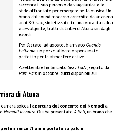
racconta il suo percorso da viaggiatrice e le
sfide affrontate per emergere nella musica. Un
brano dal sound moderno arricchito da un’anima
anni ’80: sax, sintetizzatori e una vocalità calda
e avvolgente, tratti distintivi di Atuna sin dagli
esordi.
Per l’estate, ad agosto, è arrivato
Quando
balliamo
, un pezzo allegro e spensierato,
perfetto per le atmosfere estive.
A settembre ha lanciato
Sexy Lady
, seguito da
Pam Pam
in ottobre, tutti disponibili sui
rriera di Atuna
 carriera spicca
l’apertura del concerto dei Nomadi
a
to
Nomadi Incontro
. Qui ha presentato
A Bali
, un brano che
 performance l’hanno portata su palchi