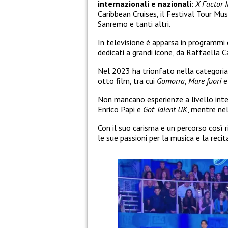
internazionali e nazionali
:
X Factor I
Caribbean Cruises, il Festival Tour Music
Sanremo e tanti altri.
In televisione è apparsa in programm
dedicati a grandi icone, da Raffaella C
Nel 2023 ha trionfato nella categoria 
otto film, tra cui
Gomorra
,
Mare fuori
Non mancano esperienze a livello int
Enrico Papi e
Got Talent UK
, mentre ne
Con il suo carisma e un percorso così r
le sue passioni per la musica e la rec