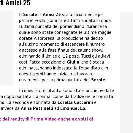
 di Amici 25
Il
Serale
di
Amici 25
sta ufficialmente per
partire! Pochi giorni fa è infatti andata in onda
l’ultima puntata del pomeridiano, durante la
quale sono state consegnate le ultime maglie
dorate. A sorpresa, la produzione ha deciso
all’ultimo momento di estendere il numero
d’accesso alla fase finale del talent show,
eliminando il limite di 12 posti. Tutti gli allievi
così, fatta eccezione di
Giulia
, che è stata
eliminata, hanno indossata la felpa d’oro e in
questi giorni hanno iniziato a lavorare
duramente per la prima puntata del
Serale
.
In queste ore intanto sono state anche rivelate
ata dopo puntata. La prima, come da tradizione, è formata
no
. La seconda è formata da
Lorella Cuccarini
e
a invece da
Anna Pettinelli
ed
Emanuel Lo
.
t del reality di Prime Video anche ex volti di
a