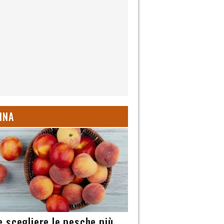
INA
 scegliere le pesche più