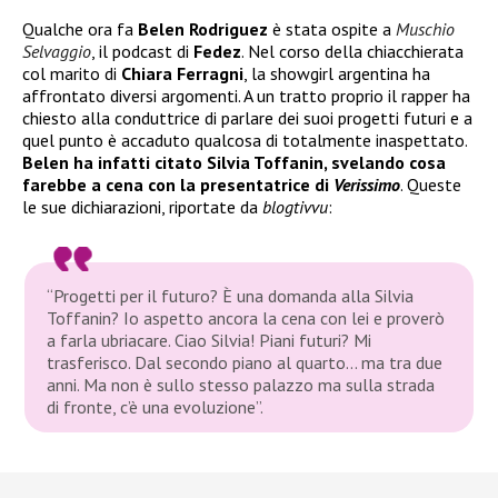
Qualche ora fa
Belen Rodriguez
è stata ospite a
Muschio
Selvaggio
, il podcast di
Fedez
. Nel corso della chiacchierata
col marito di
Chiara Ferragni
, la showgirl argentina ha
affrontato diversi argomenti. A un tratto proprio il rapper ha
chiesto alla conduttrice di parlare dei suoi progetti futuri e a
quel punto è accaduto qualcosa di totalmente inaspettato.
Belen ha infatti citato Silvia Toffanin, svelando cosa
farebbe a cena con la presentatrice di
Verissimo
. Queste
le sue dichiarazioni, riportate da
blogtivvu
:
“Progetti per il futuro? È una domanda alla Silvia
Toffanin? Io aspetto ancora la cena con lei e proverò
a farla ubriacare. Ciao Silvia! Piani futuri? Mi
trasferisco. Dal secondo piano al quarto… ma tra due
anni. Ma non è sullo stesso palazzo ma sulla strada
di fronte, c’è una evoluzione”.