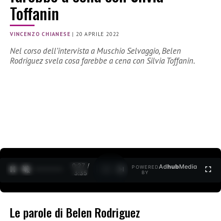
Toffanin
VINCENZO CHIANESE
|
20 APRILE 2022
Nel corso dell’intervista a Muschio Selvaggio, Belen
Rodriguez svela cosa farebbe a cena con Silvia Toffanin.
0:27 /
Ad
hub
Media
POWERED
1
/
2
3:35
BY
Le parole di Belen Rodriguez