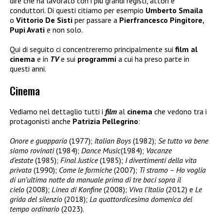
dire che ha lavorato con i più grandi registi, attori e
conduttori. Di questi citiamo per esempio
Umberto Smaila
o
Vittorio De Sisti
per passare a
Pierfrancesco Pingitore,
Pupi Avati
e non solo.
Qui di seguito ci concentreremo principalmente sui
film al
cinema
e in
TV
e sui
programmi
a cui ha preso parte in
questi anni.
Cinema
Vediamo nel dettaglio tutti i
film
al
cinema
che vedono tra i
protagonisti anche
Patrizia Pellegrino
:
Onore e guapparia
(1977);
Italian Boys
(1982);
Se tutto va bene
siamo rovinati
(1984);
Dance Music
(1984);
Vacanze
d’estate
(1985);
Final Justice
(1985);
I divertimenti della vita
privata
(1990);
Come le formiche
(2007);
Ti stramo – Ho voglia
di un’ultima notte da manuale prima di tre baci sopra il
cielo
(2008);
Linea di Konfine
(2008);
Viva l’Italia
(2012) e
Le
grida del silenzio
(2018);
La quattordicesima domenica del
tempo ordinario
(2023).