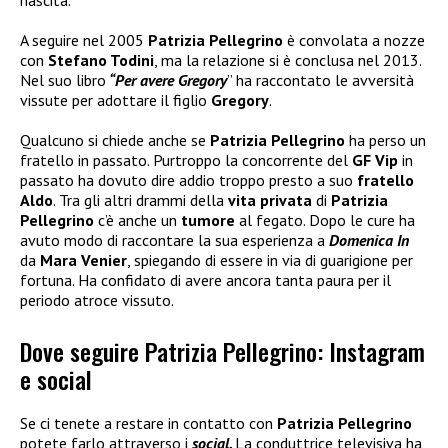
nascita.
A seguire nel 2005
Patrizia Pellegrino
è convolata a nozze
con
Stefano Todini
, ma la relazione si è conclusa nel 2013.
Nel suo libro
“Per avere Gregory
” ha raccontato le avversità
vissute per adottare il figlio
Gregory
.
Qualcuno si chiede anche se
Patrizia Pellegrino
ha perso un
fratello in passato. Purtroppo la concorrente del
GF Vip
in
passato ha dovuto dire addio troppo presto a suo
fratello
Aldo
. Tra gli altri drammi della
vita privata
di
Patrizia
Pellegrino
c’è anche un
tumore
al fegato. Dopo le cure ha
avuto modo di raccontare la sua esperienza a
Domenica In
da
Mara Venier
, spiegando di essere in via di guarigione per
fortuna. Ha confidato di avere ancora tanta paura per il
periodo atroce vissuto.
Dove seguire Patrizia Pellegrino: Instagram
e social
Se ci tenete a restare in contatto con
Patrizia Pellegrino
potete farlo attraverso i
social.
La conduttrice televisiva ha