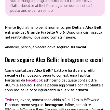
vuole mangiare e sgranocchia tutto ciò che trova.
Dalle ciabatte ai libri. Poi magari un domani ci sarà
posto anche per un bimbo.
Niente
figli
, almeno per il momento, per
Delia
e
Alex Belli
,
entrambi del
Grande Fratello Vip 6
. Dopo una crisi vissuta
nel reality show, i due sono tornati insieme.
Andiamo, perciò, a vedere dove seguirlo sui
social
…
Dove seguire Alex Belli: Instagram e social
Come contattare
Alex Belli
? L’attore ha diversi
profili
social
e i fan possono seguirlo con estrema facilità.
Partiamo da
Facebook
all’interno del quale conta oltre
400mila seguaci. Tiene la pagina aggiornata con regolarità e
sono molte le foto riguardanti la sua
vita privata
.
Twitter
, invece, nonostante abbia più di 12mila
follower
è
l’account meno seguito.
Instagram
, infine, con oltre
380mila
follower
è il profilo che utilizza per tenere informati