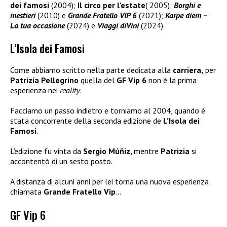
dei famosi
(2004);
Il circo per l’estate
( 2005);
Borghi e
mestieri
(2010) e
Grande Fratello VIP 6
(2021);
Karpe diem –
L
a tua occasione
(2024) e
Viaggi diVini
(2024).
L’Isola dei Famosi
Come abbiamo scritto nella parte dedicata alla
carriera,
per
Patrizia Pellegrino
quella del
GF Vip 6
non è la prima
esperienza nei
reality
.
Facciamo un passo indietro e torniamo al 2004, quando è
stata concorrente della seconda edizione de
L’Isola dei
Famosi
.
L’edizione fu vinta da
Sergio Múñiz,
mentre
Patrizia
si
accontentò di un sesto posto.
A distanza di alcuni anni per lei torna una nuova esperienza
chiamata
Grande Fratello Vip
…
GF Vip 6