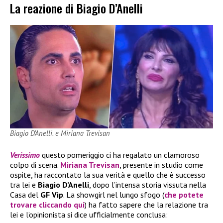
La reazione di Biagio D’Anelli
Biagio D’Anelli. e Miriana Trevisan
Verissimo
questo pomeriggio ci ha regalato un clamoroso
colpo di scena.
Miriana Trevisan
, presente in studio come
ospite, ha raccontato la sua verità e quello che è successo
tra lei e
Biagio D’Anelli
, dopo l’intensa storia vissuta nella
Casa del
GF Vip
. La showgirl nel lungo sfogo (
che potete
trovare cliccando qui
) ha fatto sapere che la relazione tra
lei e l’opinionista si dice ufficialmente conclusa: