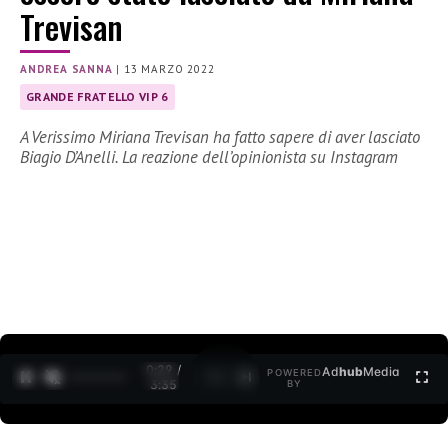
Trevisan
ANDREA SANNA
|
13 MARZO 2022
GRANDE FRATELLO VIP 6
A Verissimo Miriana Trevisan ha fatto sapere di aver lasciato
Biagio D’Anelli. La reazione dell’opinionista su Instagram
0:30 /
Ad
hub
Media
POWERED
1
/
2
3:35
BY