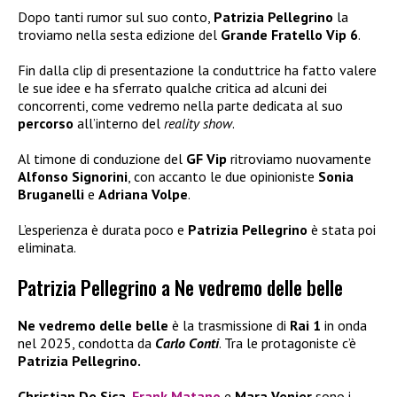
Dopo tanti rumor sul suo conto,
Patrizia Pellegrino
la
troviamo nella sesta edizione del
Grande Fratello Vip 6
.
Fin dalla clip di presentazione la conduttrice ha fatto valere
le sue idee e ha sferrato qualche critica ad alcuni dei
concorrenti, come vedremo nella parte dedicata al suo
percorso
all’interno del
reality show
.
Al timone di conduzione del
GF Vip
ritroviamo nuovamente
Alfonso Signorini
, con accanto le due opinioniste
Sonia
Bruganelli
e
Adriana Volpe
.
L’esperienza è durata poco e
Patrizia Pellegrino
è stata poi
eliminata.
Patrizia Pellegrino a Ne vedremo delle belle
Ne vedremo delle belle
è la trasmissione di
Rai 1
in onda
nel 2025, condotta da
Carlo Conti
. Tra le protagoniste c’è
Patrizia Pellegrino.
Christian De Sica,
Frank Matano
e
Mara Venier
sono i