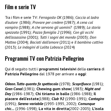
Film e serie TV
Tra i film e serie TV:
Ferragosto OK
(1986);
Caccia al ladro
d’autore
(1986);
Provare per credere
(1987);
A cena col
vampiro
(1988);
A che servono gli uomini?
(1989);
La storia
spezzata
(1991);
Pazza famiglia 2
(1996);
Con gli occhi
dell’assassino
(2001);
Tutti i sogni del mondo
(2003);
Don
Matteo
(2004);
Baciati dall’amore
(2011) e
Il bambino cattivo
(2013);
Le indagini di Lolita Lobosco
(2024)
Programmi TV con Patrizia Pellegrino
Qui di seguito tutti i
programmi televisivi
della
carriera
di
Patrizia Pellegrino
dal 1978 per arrivare a
oggi
:
Odeon. Tutto quanto fa spettacolo
(1978);
Scoprifuoco
(1981);
Gran Canal
(1981);
Chewing gum show
( 1983);
Night and
Day
(1986-1987);
Chi tiriamo in ballo
(1986-1988);
Il
piacere dell’estate
(1988);
Club 92
(1990-1991);
Cantagiro
(1991);
Sereno variabile
(1993-1995, 2002);
Comunque
chic…
(1996-1998);
La vita in diretta
(2002-2005);
L’isola