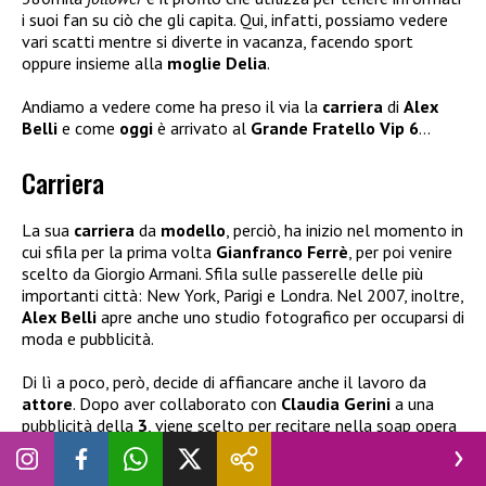
i suoi fan su ciò che gli capita. Qui, infatti, possiamo vedere
vari scatti mentre si diverte in vacanza, facendo sport
oppure insieme alla
moglie Delia
.
Andiamo a vedere come ha preso il via la
carriera
di
Alex
Belli
e come
oggi
è arrivato al
Grande Fratello Vip 6
…
Carriera
La sua
carriera
da
modello
, perciò, ha inizio nel momento in
cui sfila per la prima volta
Gianfranco Ferrè
, per poi venire
scelto da Giorgio Armani. Sfila sulle passerelle delle più
importanti città: New York, Parigi e Londra. Nel 2007, inoltre,
Alex Belli
apre anche uno studio fotografico per occuparsi di
moda e pubblicità.
Di lì a poco, però, decide di affiancare anche il lavoro da
attore
. Dopo aver collaborato con
Claudia Gerini
a una
pubblicità della
3
, viene scelto per recitare nella soap opera
CentoVetrine
. Dal 2010, infatti, ha il ruolo fisso di Jacopo
Castelli. La crescente popolarità, perciò, lo porta a