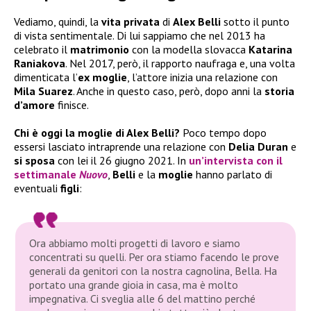
Vediamo, quindi, la
vita privata
di
Alex Belli
sotto il punto
di vista sentimentale. Di lui sappiamo che nel 2013 ha
celebrato il
matrimonio
con la modella slovacca
Katarina
Raniakova
. Nel 2017, però, il rapporto naufraga e, una volta
dimenticata l’
ex moglie
, l’attore inizia una relazione con
Mila Suarez
. Anche in questo caso, però, dopo anni la
storia
d’amore
finisce.
Chi è oggi la moglie di Alex Belli?
Poco tempo dopo
essersi lasciato intraprende una relazione con
Delia Duran
e
si sposa
con lei il 26 giugno 2021. In
un’intervista con il
settimanale
Nuovo
,
Belli
e la
moglie
hanno parlato di
eventuali
figli
:
Ora abbiamo molti progetti di lavoro e siamo
concentrati su quelli. Per ora stiamo facendo le prove
generali da genitori con la nostra cagnolina, Bella. Ha
portato una grande gioia in casa, ma è molto
impegnativa. Ci sveglia alle 6 del mattino perché