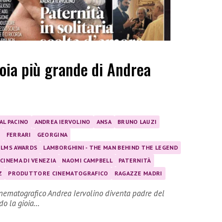
ioia più grande di Andrea
AL PACINO
ANDREA IERVOLINO
ANSA
BRUNO LAUZI
O
FERRARI
GEORGINA
FILMS AWARDS
LAMBORGHINI - THE MAN BEHIND THE LEGEND
CINEMA DI VENEZIA
NAOMI CAMPBELL
PATERNITÀ
Z
PRODUTTORE CINEMATOGRAFICO
RAGAZZE MADRI
cinematografico Andrea Iervolino diventa padre del
do la gioia…