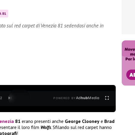
A 81
ato sul red carpet di Venezia 81 sedendosi anche in
Ad
hub
Media
/
2
POWERED BY
enezia
81
erano presenti anche
George Clooney
e
Brad
resentare il loro film
Wolfs
. Sfilando sul red carpet hanno
otografi
!