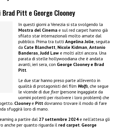
di Brad Pitt e George Clooney
In questi giorni a Venezia si sta svolgendo la
Mostra del Cinema
e sul red carpet hanno già
sfilato star internazionali molto amate dal
pubblico. Prima tra tutti
Angelina Jolie
, seguita
da
Cate Blanchett
,
Nicole Kidman
,
Antonio
Banderas
,
Judd Law
e molti altri ancora. Una
parata di stelle hollywoodiana che è andata
avanti, ieri sera, con
George Clooney e Brad
Pitt
.
Le due star hanno preso parte all’evento in
qualità di protagonisti del film
Wolfs
, che segue
le vicende di due
fixer
(persone ingaggiate da
uomini potenti per risolvere i loro problemi) che
rogetto.
Clooney
e
Pitt
dovranno trovare il modo di fare
da sfuggirà loro di mano.
treaming a partire dal
27 settembre 2024
e nell’attesa gli
oro anche per quanto riguarda il
red carpet
.
George