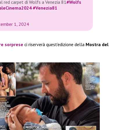
al red carpet di Wolfs a Venezia 81
#Wolfs
aleCinema2024
#Venezia81
tember 1, 2024
re sorprese
ci riserverà quest’edizione della
Mostra del