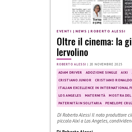
EVENTI
|
NEWS
|
ROBERTO ALESSI
Oltre il cinema: la g
Iervolino
ROBERTO ALESSI
|
20 NOVEMBRE 2025
ADAM DRIVER
ADOZIONE SINGLE
AIXI
CRISTIANO JUNIOR
CRISTIANO RONALD
ITALIAN EXCELLENCE IN INTERNATIONAL 
LOS ANGELES
MATERNITÀ
MOSTRA DEL 
PATERNITÀ IN SOLITARIA
PENELOPE CRU
Di Roberto Alessi Il noto produttore 
piccolo Aixi a Los Angeles, condividen
Di Roberto Alessi