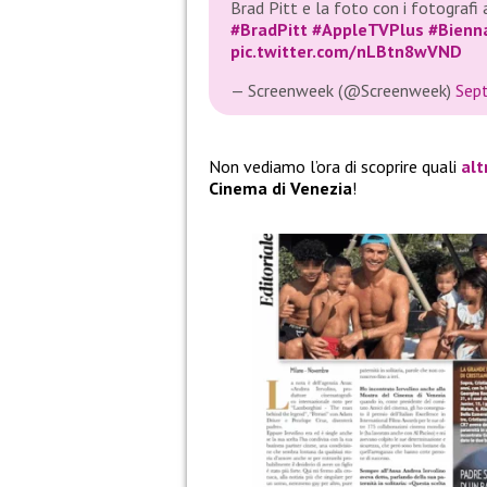
Brad Pitt e la foto con i fotografi 
#BradPitt
#AppleTVPlus
#Bienn
pic.twitter.com/nLBtn8wVND
— Screenweek (@Screenweek)
Sep
Non vediamo l’ora di scoprire quali
alt
Cinema di Venezia
!