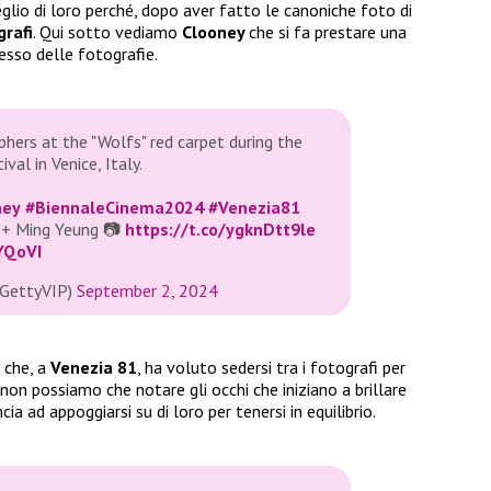
lio di loro perché, dopo aver fatto le canoniche foto di
grafi
. Qui sotto vediamo
Clooney
che si fa prestare una
esso delle fotografie.
hers at the "Wolfs" red carpet during the
val in Venice, Italy.
ney
#BiennaleCinema2024
#Venezia81
 + Ming Yeung 📷
https://t.co/ygknDtt9le
YQoVI
@GettyVIP)
September 2, 2024
che, a
Venezia 81
, ha voluto sedersi tra i fotografi per
 non possiamo che notare gli occhi che iniziano a brillare
ia ad appoggiarsi su di loro per tenersi in equilibrio.