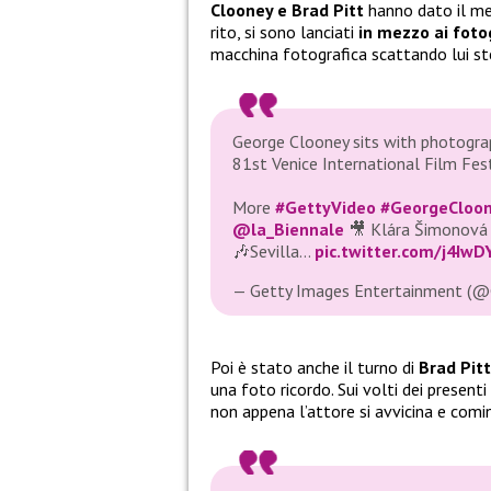
Clooney e Brad Pitt
hanno dato il meg
rito, si sono lanciati
in mezzo ai foto
macchina fotografica scattando lui st
George Clooney sits with photograp
81st Venice International Film Festi
More
#GettyVideo
#GeorgeCloo
@la_Biennale
🎥 Klára Šimonová
🎶Sevilla…
pic.twitter.com/j4IwD
— Getty Images Entertainment (
Poi è stato anche il turno di
Brad Pitt
una foto ricordo. Sui volti dei presenti
non appena l’attore si avvicina e cominc