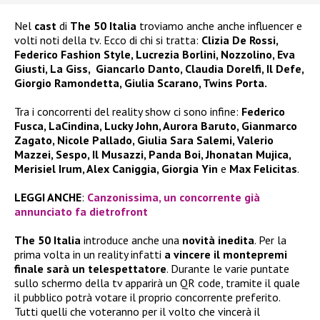
Nel
cast
di
The 50 Italia
troviamo anche anche influencer e
volti noti della tv. Ecco di chi si tratta:
Clizia De Rossi,
Federico Fashion Style, Lucrezia Borlini, Nozzolino, Eva
Giusti, La Giss, Giancarlo Danto, Claudia Dorelfi, Il Defe,
Giorgio Ramondetta, Giulia Scarano, Twins Porta.
Tra i concorrenti del reality show ci sono infine:
Federico
Fusca, LaCindina, Lucky John, Aurora Baruto, Gianmarco
Zagato, Nicole Pallado, Giulia Sara Salemi, Valerio
Mazzei, Sespo, Il Musazzi, Panda Boi, Jhonatan Mujica,
Merisiel Irum, Alex Caniggia, Giorgia Yin
e
Max Felicitas
.
LEGGI ANCHE
:
Canzonissima, un concorrente già
annunciato fa dietrofront
The 50 Italia
introduce anche una
novità inedita
. Per la
prima volta in un reality infatti
a vincere il montepremi
finale sarà un telespettatore
. Durante le varie puntate
sullo schermo della tv apparirà un QR code, tramite il quale
il pubblico potrà votare il proprio concorrente preferito.
Tutti quelli che voteranno per il volto che vincerà il