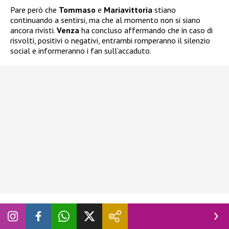
Pare però che
Tommaso
e
Mariavittoria
stiano
continuando a sentirsi, ma che al momento non si siano
ancora rivisti.
Venza
ha concluso affermando che in caso di
risvolti, positivi o negativi, entrambi romperanno il silenzio
social e informeranno i fan sull’accaduto.
Seguite
Novella 2000
anche
su:
Facebook
,
Instagram
e
X
.