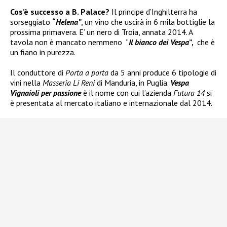
Cos’è successo a B. Palace?
Il principe d’Inghilterra ha
sorseggiato
“
Helena”
, un vino che uscirà in 6 mila bottiglie la
prossima primavera. E’ un nero di Troia, annata 2014. A
tavola non è mancato nemmeno “
Il bianco dei Vespa
”,
che è
un fiano in purezza.
Il conduttore di
Porta a porta
da 5 anni produce 6 tipologie di
vini nella
Masseria Li Reni
di Manduria, in Puglia.
V
espa
Vignaioli per passione
è il nome con cui l’azienda
Futura 14
si
è presentata al mercato italiano e internazionale dal 2014.