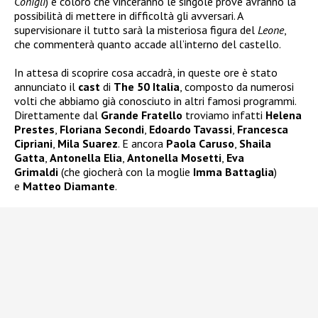
Conigli
) e coloro che vinceranno le singole prove avranno la
possibilità di mettere in difficoltà gli avversari. A
supervisionare il tutto sarà la misteriosa figura del
Leone
,
che commenterà quanto accade all’interno del castello.
In attesa di scoprire cosa accadrà, in queste ore è stato
annunciato il
cast
di
The 50 Italia
, composto da numerosi
volti che abbiamo già conosciuto in altri famosi programmi.
Direttamente dal
Grande Fratello
troviamo infatti
Helena
Prestes
,
Floriana Secondi
,
Edoardo Tavassi
,
Francesca
Cipriani
,
Mila Suarez
. E ancora
Paola Caruso
,
Shaila
Gatta
,
Antonella Elia
,
Antonella Mosetti
,
Eva
Grimaldi
(che giocherà con la moglie
Imma Battaglia
)
e
Matteo Diamante
.