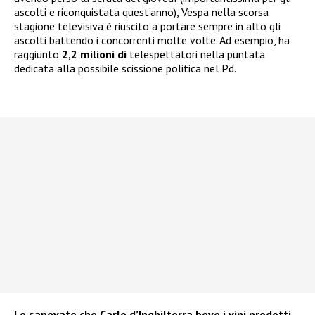
ascolti e riconquistata quest’anno), Vespa nella scorsa
stagione televisiva è riuscito a portare sempre in alto gli
ascolti battendo i concorrenti molte volte. Ad esempio, ha
raggiunto
2,2 milioni di
telespettatori nella puntata
dedicata alla possibile scissione politica nel Pd.
Lo sapevate che Carlo d’Inghilterra beve i vini prodotti