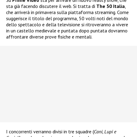
Su
Prime Video
sta per arrivare un nuovo reality show, che
sta già facendo discutere il web. Si tratta di
The 50 Italia
,
che arriverà in primavera sulla piattaforma streaming. Come
suggerisce il titolo del programma, 50 volti noti del mondo
dello spettacolo e della televisione si ritroveranno a vivere
in un castello medievale e puntata dopo puntata dovranno
affrontare diverse prove fisiche e mentali.
I concorrenti verranno divisi in tre squadre (
Cani, Lupi e