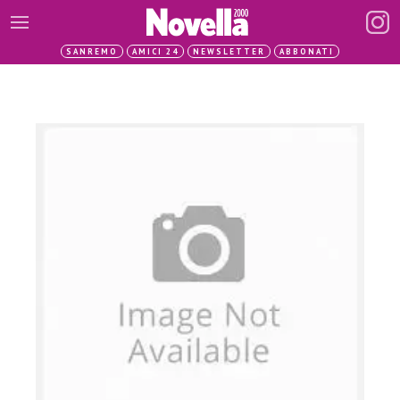
SANREMO
AMICI 24
NEWSLETTER
ABBONATI