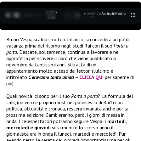
0:28 /
Ad
hub
Media
POWERED
1
/
2
3:35
BY
Bruno Vespa scalda i motori. Intanto, si concederà un po’ di
vacanza prima del ritorno negli studi Rai con il suo
Porta a
porta.
D’estate, solitamente, continua a lavorare e ne
approfitta per scrivere il libro che viene pubblicato a
novembre da tantissimi anni. Si tratta di un
appuntamento molto atteso dai lettori (l’ultimo è
intitolato
C’eravamo tanto amati
–
CLICCA QUI
per saperne di
più)
Quali novità ci sono per il suo
Porta a porta
? La formula del
talk, (un vero e proprio must nel palinsesto di Rai1) con
politica, attualità e cronaca, resterà invariata anche per la
prossima edizione. Cambieranno, però, i giorni di messa in
onda. I telespettatori potranno seguire Vespa il
martedì,
mercoledì e giovedì
sera mentre lo scorso anno il
giornalista era in onda il lunedì, martedì e mercoledì. Pur
avendo perso la serata del giovedì (importantissima per gli