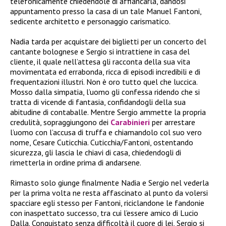
telefonicamente chiedendole di affiancarla, dandosi
appuntamento presso la casa di un tale Manuel Fantoni,
sedicente architetto e personaggio carismatico.
Nadia tarda per acquistare dei biglietti per un concerto del
cantante bolognese e Sergio si intrattiene in casa del
cliente, il quale nell’attesa gli racconta della sua vita
movimentata ed errabonda, ricca di episodi incredibili e di
frequentazioni illustri. Non è oro tutto quel che luccica.
Mosso dalla simpatia, l’uomo gli confessa ridendo che si
tratta di vicende di fantasia, confidandogli della sua
abitudine di contaballe. Mentre Sergio ammette la propria
credulità, sopraggiungono dei
Carabinieri
per arrestare
l’uomo con l’accusa di truffa e chiamandolo col suo vero
nome, Cesare Cuticchia. Cuticchia/Fantoni, ostentando
sicurezza, gli lascia le chiavi di casa, chiedendogli di
rimetterla in ordine prima di andarsene.
Rimasto solo giunge finalmente Nadia e Sergio nel vederla
per la prima volta ne resta affascinato al punto da volersi
spacciare egli stesso per Fantoni, riciclandone le fandonie
con inaspettato successo, tra cui l’essere amico di Lucio
Dalla. Conquistato senza difficoltà il cuore di lei, Sergio si