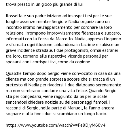
trova presto in un gioco più grande di lui.
Rossella e suo padre iniziano ad insospettirsi per le sue
lunghe assenze mentre Sergio e Nadia organizzano un
incontro intimo nell’appartamento per coronare la loro
relazione. Irrompono improvvisamente fidanzata e suocero,
informati con la forza da Marcello. Nadia, appreso l’inganno
e sfumata ogni illusione, abbandona in lacrime e subisce un
grave incidente stradale. I due protagonisti, ormai estranei
tra loro, tornano alle rispettive vicende personali per
sposarsi con i corrispettivi, come da copione.
Qualche tempo dopo Sergio viene convocato in casa da una
cliente ma con grande sorpresa scopre che si tratta di un
pretesto di Nadia per rivedersi. I due dialogano serenamente
ma non sembrano condurre una vita felice. Quando Sergio
sta per congedarsi, viene raggiunto da lei per le scale,
sentendosi chiedere notizie su dei personaggi famosi. I
racconti di Sergio, nella parte di Manuel, la fanno ancora
sognare e alla fine i due si scambiano un lungo bacio.
https://www.youtube.com/watch?v=Fe8DjyM60v4