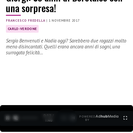
una sorpresa!
FRANCESCO FREDELLA
|
1 NOVEMBRE 2017
CARLO-VERDONE
Sergio Benvenuti e Nadia oggi? Sarebbero due ragazzi molto
meno disincantati. Quelli erano ancora anni di sogni, una
surrogata felicità…
0:12 /
Ad
hub
Media
POWERED
1
/
2
1:40
BY