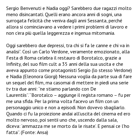
Sergio Benvenuti e Nadia oggi? Sarebbero due ragazzi molto
meno disincantati. Quelli erano ancora anni di sogni, una
surrogata felicità che veniva dagli anni Sessanta, perché
allora si cominciavano a vedere i primi problemi di lavoro e
non c’era più quella leggerezza e ingenua mitomania.
Oggi sarebbero due depressi, tra chi si fa le canne e chi va in
analisi”. Così un Carlo Verdone, veramente emozionato, alla
Festa di Roma celebra il restauro di Borotalco, grazie a
Infinity, del suo film cult a 35 anni della sua uscita e che
aveva appunto come protagonisti Sergio (lo stesso Verdone)
e Nadia (Eleonora Giorgi) Nessuna voglia da parte sua di fare
un sequel del film, ma casomai di mettere in piedi una serie
tv tra due anni: “ne stiamo parlando con De
Laurentiis”. “Borotalco – aggiunge il regista romano – fu per
me una sfida. Per la prima volta facevo un film con un
personaggio unico e non a episodi. Non dovevo sbagliarlo.
Quando ci fu la proiezione andai all’uscita del cinema ed ero
molto nervoso, poi sentii uno che, uscendo dalla sala,
diceva: ‘ammazza me se morto da le risate’. E pensai ce l’ho
fatta”. (Fonte: Ansa)